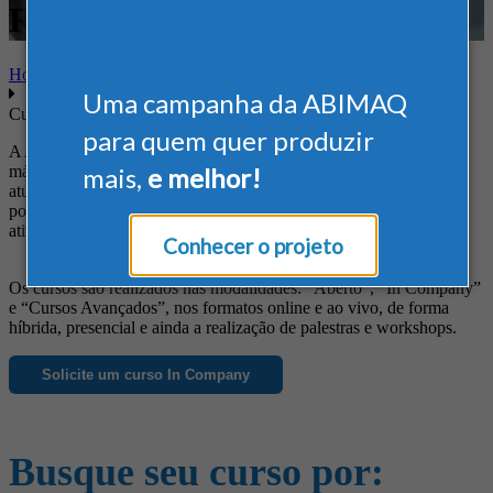
Regulamentadoras
Home
Uma campanha da ABIMAQ
Cursos
para quem quer produzir
A ABIMAQ oferece cursos diferenciados às empresas do setor de
máquinas e equipamentos, de forma a suprir suas necessidades em
mais,
e melhor!
atualização profissional, obtenção de novos conhecimentos, busca
por informações específicas e ainda para o aprimoramento das
atividades da empresa.
Conhecer o projeto
Os cursos são realizados nas modalidades: “Aberto”, “In Company”
e “Cursos Avançados”, nos formatos online e ao vivo, de forma
híbrida, presencial e ainda a realização de palestras e workshops.
Solicite um curso In Company
Busque seu curso por: