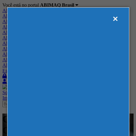
Você está no portal
ABIMAQ Brasil
ABIMAQ Brasil
ABIMAQ Minas Gerais
ABIMAQ Norte-Nordeste
ABIMAQ Paraná
ABIMAQ Piracicaba
ABIMAQ Ribeirão Preto
ABIMAQ Rio de Janeiro
ABIMAQ Rio Grande do Sul
ABIMAQ Santa Catarina
ABIMAQ São Paulo
ABIMAQ Vale do Paraíba
Escritório de Relações Governamentais
Login
Quero me associar
Sobre
Nossos Serviços
Agenda
Feiras
Cursos
Academia
Blog
Imprensa
Contato
Cursos - ExpoMag Convention
Center - - Normas