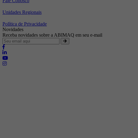
Fale Conosco
Unidades Regionais
Política de Privacidade
Novidades
Receba novidades sobre a ABIMAQ em seu e-mail
Brasília - Distrito Federal
Endereço:
SHIS - QI 11 - Bloco "S"
E-mail:
relgov@abimaq.org.br
Belo Horizonte - Minas Gerais
Endereço:
Av. Getúlio Vargas, 446 Sala 701 - Bairro: Funcionários
Telefone:
(31) 3281-9518
Celular:
(31) 98364-9534
E-mail:
srmg@abimaq.org.br