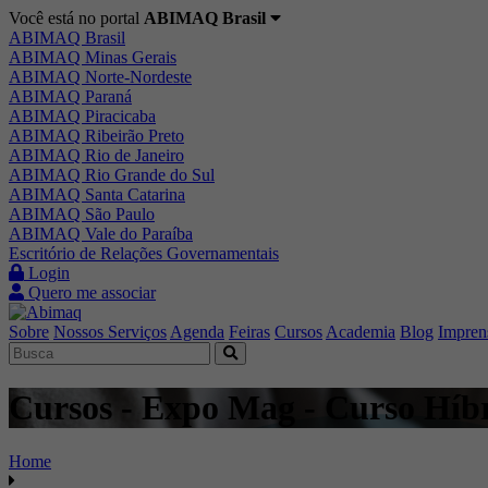
Você está no portal
ABIMAQ Brasil
ABIMAQ Brasil
ABIMAQ Minas Gerais
ABIMAQ Norte-Nordeste
ABIMAQ Paraná
ABIMAQ Piracicaba
ABIMAQ Ribeirão Preto
ABIMAQ Rio de Janeiro
ABIMAQ Rio Grande do Sul
ABIMAQ Santa Catarina
ABIMAQ São Paulo
ABIMAQ Vale do Paraíba
Escritório de Relações Governamentais
Login
Quero me associar
Sobre
Nossos Serviços
Agenda
Feiras
Cursos
Academia
Blog
Impren
Cursos - Expo Mag - Curso Híb
Home