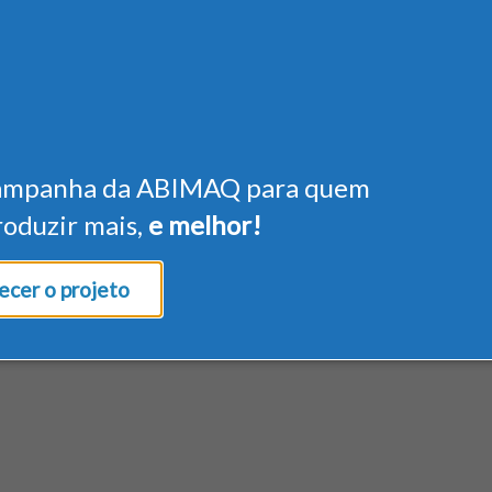
ampanha da ABIMAQ para quem
roduzir mais,
e melhor!
cer o projeto