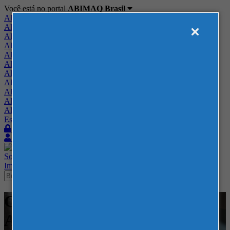
Você está no portal
ABIMAQ Brasil
ABIMAQ Brasil
ABIMAQ Minas Gerais
ABIMAQ Norte-Nordeste
ABIMAQ Paraná
ABIMAQ Piracicaba
ABIMAQ Ribeirão Preto
ABIMAQ Rio de Janeiro
ABIMAQ Rio Grande do Sul
ABIMAQ Santa Catarina
ABIMAQ São Paulo
ABIMAQ Vale do Paraíba
Escritório de Relações Governamentais
Login
Quero me associar
Sobre
Nossos Serviços
Agenda
Feiras
Cursos
Academia
Blog
Imprensa
Contato
Cursos - Expo Center Norte - -
Administração