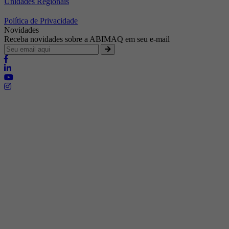
Unidades Regionais
Política de Privacidade
Novidades
Receba novidades sobre a ABIMAQ em seu e-mail
Brasília - Distrito Federal
Endereço:
SHIS - QI 11 - Bloco "S"
E-mail:
relgov@abimaq.org.br
Belo Horizonte - Minas Gerais
Endereço:
Av. Getúlio Vargas, 446 Sala 701 - Bairro: Funcionários
Telefone:
(31) 3281-9518
Celular:
(31) 98364-9534
E-mail:
srmg@abimaq.org.br
Curitiba - Paraná