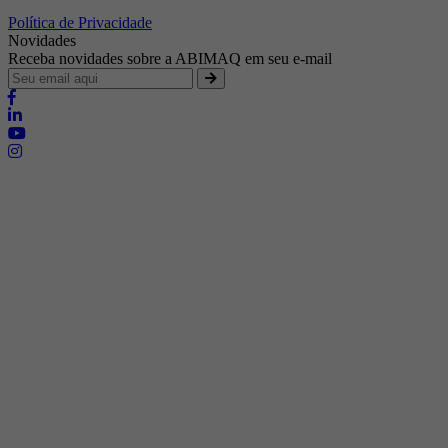
Política de Privacidade
Novidades
Receba novidades sobre a ABIMAQ em seu e-mail
Brasília - Distrito Federal
Endereço:
SHIS - QI 11 - Bloco "S"
E-mail:
relgov@abimaq.org.br
Belo Horizonte - Minas Gerais
Endereço:
Av. Getúlio Vargas, 446 Sala 701 - Bairro: Funcionários
Telefone:
(31) 3281-9518
Celular:
(31) 98364-9534
E-mail:
srmg@abimaq.org.br
Curitiba - Paraná