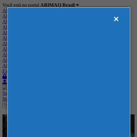
Você está no portal
ABIMAQ Brasil
ABIMAQ Brasil
ABIMAQ Minas Gerais
ABIMAQ Norte-Nordeste
ABIMAQ Paraná
ABIMAQ Piracicaba
ABIMAQ Ribeirão Preto
ABIMAQ Rio de Janeiro
ABIMAQ Rio Grande do Sul
ABIMAQ Santa Catarina
ABIMAQ São Paulo
ABIMAQ Vale do Paraíba
Escritório de Relações Governamentais
Login
Quero me associar
Sobre
Nossos Serviços
Agenda
Feiras
Cursos
Academia
Blog
Imprensa
Contato
Cursos - Expo Center Norte -
Curso Híbrido