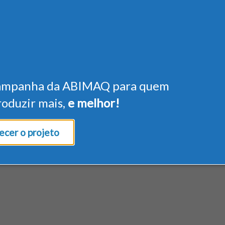
ampanha da ABIMAQ para quem
roduzir mais,
e melhor!
cer o projeto