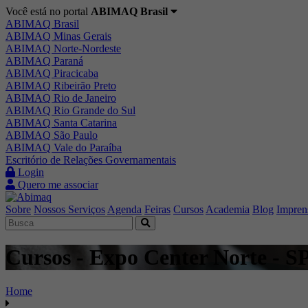
Você está no portal
ABIMAQ Brasil
ABIMAQ Brasil
ABIMAQ Minas Gerais
ABIMAQ Norte-Nordeste
ABIMAQ Paraná
ABIMAQ Piracicaba
ABIMAQ Ribeirão Preto
ABIMAQ Rio de Janeiro
ABIMAQ Rio Grande do Sul
ABIMAQ Santa Catarina
ABIMAQ São Paulo
ABIMAQ Vale do Paraíba
Escritório de Relações Governamentais
Login
Quero me associar
Sobre
Nossos Serviços
Agenda
Feiras
Cursos
Academia
Blog
Impren
Cursos - Expo Center Norte - S
Home