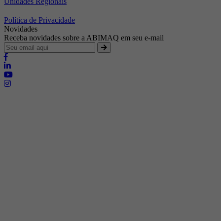
Unidades Regionais
Política de Privacidade
Novidades
Receba novidades sobre a ABIMAQ em seu e-mail
Brasília - Distrito Federal
Endereço:
SHIS - QI 11 - Bloco "S"
E-mail:
relgov@abimaq.org.br
Belo Horizonte - Minas Gerais
Endereço:
Av. Getúlio Vargas, 446 Sala 701 - Bairro: Funcionários
Telefone:
(31) 3281-9518
Celular:
(31) 98364-9534
E-mail:
srmg@abimaq.org.br
Curitiba - Paraná