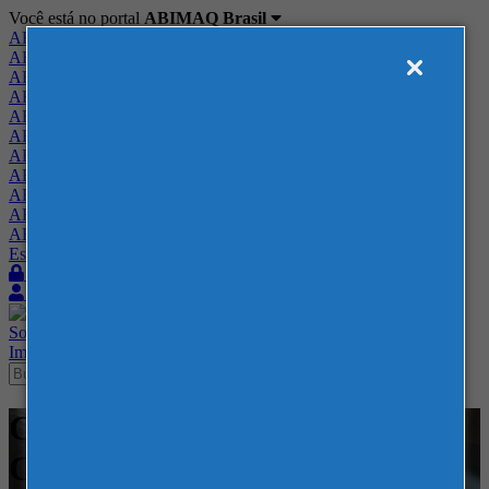
Você está no portal
ABIMAQ Brasil
ABIMAQ Brasil
ABIMAQ Minas Gerais
ABIMAQ Norte-Nordeste
ABIMAQ Paraná
ABIMAQ Piracicaba
ABIMAQ Ribeirão Preto
ABIMAQ Rio de Janeiro
ABIMAQ Rio Grande do Sul
ABIMAQ Santa Catarina
ABIMAQ São Paulo
ABIMAQ Vale do Paraíba
Escritório de Relações Governamentais
Login
Quero me associar
Sobre
Nossos Serviços
Agenda
Feiras
Cursos
Academia
Blog
Imprensa
Contato
Cursos - Espacio Riesco -
Curso Híbrido - Gestão