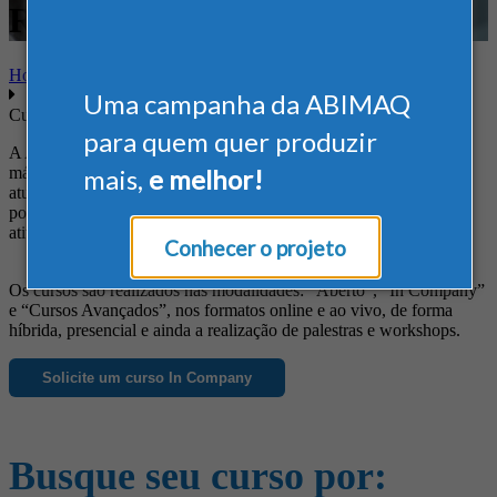
Regulamentadoras
Home
Uma campanha da ABIMAQ
Cursos
para quem quer produzir
A ABIMAQ oferece cursos diferenciados às empresas do setor de
máquinas e equipamentos, de forma a suprir suas necessidades em
mais,
e melhor!
atualização profissional, obtenção de novos conhecimentos, busca
por informações específicas e ainda para o aprimoramento das
atividades da empresa.
Conhecer o projeto
Os cursos são realizados nas modalidades: “Aberto”, “In Company”
e “Cursos Avançados”, nos formatos online e ao vivo, de forma
híbrida, presencial e ainda a realização de palestras e workshops.
Solicite um curso In Company
Busque seu curso por: