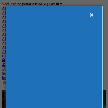
Você está no portal
ABIMAQ Brasil
ABIMAQ Brasil
ABIMAQ Minas Gerais
ABIMAQ Norte-Nordeste
ABIMAQ Paraná
ABIMAQ Piracicaba
ABIMAQ Ribeirão Preto
ABIMAQ Rio de Janeiro
ABIMAQ Rio Grande do Sul
ABIMAQ Santa Catarina
ABIMAQ São Paulo
ABIMAQ Vale do Paraíba
Escritório de Relações Governamentais
Login
Quero me associar
Sobre
Nossos Serviços
Agenda
Feiras
Cursos
Academia
Blog
Imprensa
Contato
Cursos - Espacio Riesco -
Curso Presencial - Normas