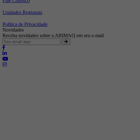
Fale Conosco
Unidades Regionais
Política de Privacidade
Novidades
Receba novidades sobre a ABIMAQ em seu e-mail
Brasília - Distrito Federal
Endereço:
SHIS - QI 11 - Bloco "S"
E-mail:
relgov@abimaq.org.br
Belo Horizonte - Minas Gerais
Endereço:
Av. Getúlio Vargas, 446 Sala 701 - Bairro: Funcionários
Telefone:
(31) 3281-9518
Celular:
(31) 98364-9534
E-mail:
srmg@abimaq.org.br