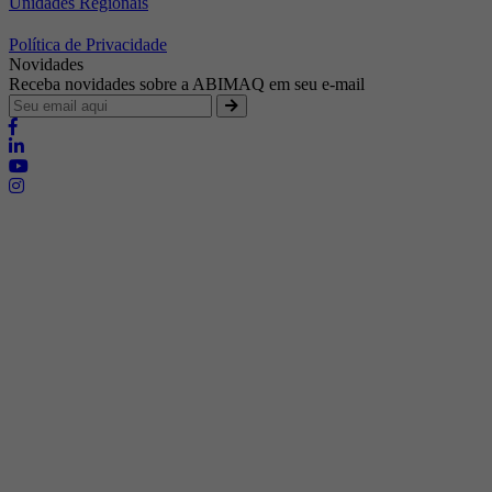
Unidades Regionais
Política de Privacidade
Novidades
Receba novidades sobre a ABIMAQ em seu e-mail
Brasília - Distrito Federal
Endereço:
SHIS - QI 11 - Bloco "S"
E-mail:
relgov@abimaq.org.br
Belo Horizonte - Minas Gerais
Endereço:
Av. Getúlio Vargas, 446 Sala 701 - Bairro: Funcionários
Telefone:
(31) 3281-9518
Celular:
(31) 98364-9534
E-mail:
srmg@abimaq.org.br
Curitiba - Paraná