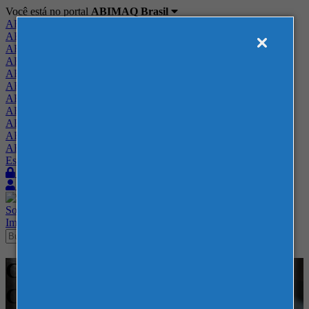
Você está no portal
ABIMAQ Brasil
ABIMAQ Brasil
ABIMAQ Minas Gerais
ABIMAQ Norte-Nordeste
ABIMAQ Paraná
ABIMAQ Piracicaba
ABIMAQ Ribeirão Preto
ABIMAQ Rio de Janeiro
ABIMAQ Rio Grande do Sul
ABIMAQ Santa Catarina
ABIMAQ São Paulo
ABIMAQ Vale do Paraíba
Escritório de Relações Governamentais
Login
Quero me associar
Sobre
Nossos Serviços
Agenda
Feiras
Cursos
Academia
Blog
Imprensa
Contato
Cursos - EXPOMINAS - BH -
Curso Híbrido - Qualidade