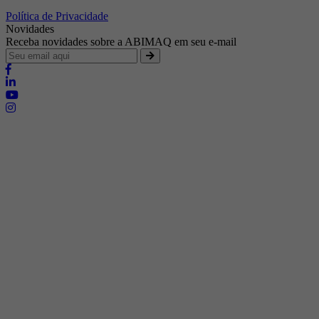
Política de Privacidade
Novidades
Receba novidades sobre a ABIMAQ em seu e-mail
Brasília - Distrito Federal
Endereço:
SHIS - QI 11 - Bloco "S"
E-mail:
relgov@abimaq.org.br
Belo Horizonte - Minas Gerais
Endereço:
Av. Getúlio Vargas, 446 Sala 701 - Bairro: Funcionários
Telefone:
(31) 3281-9518
Celular:
(31) 98364-9534
E-mail:
srmg@abimaq.org.br
Curitiba - Paraná