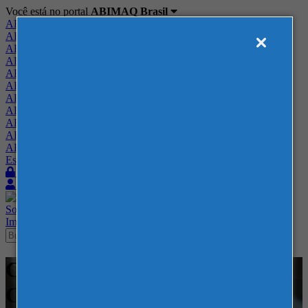
Você está no portal
ABIMAQ Brasil
ABIMAQ Brasil
ABIMAQ Minas Gerais
ABIMAQ Norte-Nordeste
ABIMAQ Paraná
ABIMAQ Piracicaba
ABIMAQ Ribeirão Preto
ABIMAQ Rio de Janeiro
ABIMAQ Rio Grande do Sul
ABIMAQ Santa Catarina
ABIMAQ São Paulo
ABIMAQ Vale do Paraíba
Escritório de Relações Governamentais
Login
Quero me associar
Sobre
Nossos Serviços
Agenda
Feiras
Cursos
Academia
Blog
Imprensa
Contato
Cursos - EXPOMINAS - BH -
Curso Híbrido