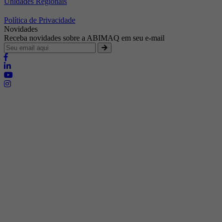
Unidades Regionais
Política de Privacidade
Novidades
Receba novidades sobre a ABIMAQ em seu e-mail
Brasília - Distrito Federal
Endereço:
SHIS - QI 11 - Bloco "S"
E-mail:
relgov@abimaq.org.br
Belo Horizonte - Minas Gerais
Endereço:
Av. Getúlio Vargas, 446 Sala 701 - Bairro: Funcionários
Telefone:
(31) 3281-9518
Celular:
(31) 98364-9534
E-mail:
srmg@abimaq.org.br
Curitiba - Paraná