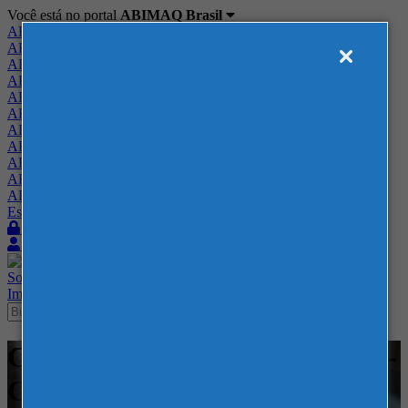
Você está no portal
ABIMAQ Brasil
ABIMAQ Brasil
ABIMAQ Minas Gerais
ABIMAQ Norte-Nordeste
ABIMAQ Paraná
ABIMAQ Piracicaba
ABIMAQ Ribeirão Preto
ABIMAQ Rio de Janeiro
ABIMAQ Rio Grande do Sul
ABIMAQ Santa Catarina
ABIMAQ São Paulo
ABIMAQ Vale do Paraíba
Escritório de Relações Governamentais
Login
Quero me associar
Sobre
Nossos Serviços
Agenda
Feiras
Cursos
Academia
Blog
Imprensa
Contato
Cursos - EXPOMINAS - BH - -
Contábil / Fiscal