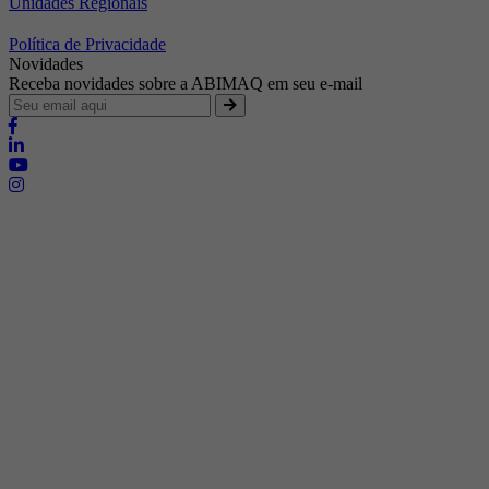
Unidades Regionais
Política de Privacidade
Novidades
Receba novidades sobre a ABIMAQ em seu e-mail
Brasília - Distrito Federal
Endereço:
SHIS - QI 11 - Bloco "S"
E-mail:
relgov@abimaq.org.br
Belo Horizonte - Minas Gerais
Endereço:
Av. Getúlio Vargas, 446 Sala 701 - Bairro: Funcionários
Telefone:
(31) 3281-9518
Celular:
(31) 98364-9534
E-mail:
srmg@abimaq.org.br
Curitiba - Paraná