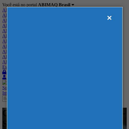
Você está no portal
ABIMAQ Brasil
ABIMAQ Brasil
ABIMAQ Minas Gerais
ABIMAQ Norte-Nordeste
ABIMAQ Paraná
ABIMAQ Piracicaba
ABIMAQ Ribeirão Preto
ABIMAQ Rio de Janeiro
ABIMAQ Rio Grande do Sul
ABIMAQ Santa Catarina
ABIMAQ São Paulo
ABIMAQ Vale do Paraíba
Escritório de Relações Governamentais
Login
Quero me associar
Sobre
Nossos Serviços
Agenda
Feiras
Cursos
Academia
Blog
Imprensa
Contato
Cursos - EXPOMINAS - BH - -
Segurança