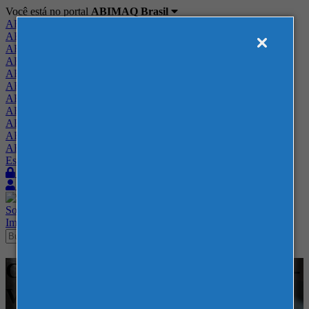
Você está no portal
ABIMAQ Brasil
ABIMAQ Brasil
ABIMAQ Minas Gerais
ABIMAQ Norte-Nordeste
ABIMAQ Paraná
ABIMAQ Piracicaba
ABIMAQ Ribeirão Preto
ABIMAQ Rio de Janeiro
ABIMAQ Rio Grande do Sul
ABIMAQ Santa Catarina
ABIMAQ São Paulo
ABIMAQ Vale do Paraíba
Escritório de Relações Governamentais
Login
Quero me associar
Sobre
Nossos Serviços
Agenda
Feiras
Cursos
Academia
Blog
Imprensa
Contato
Cursos - EXPOMINAS - BH - -
Vendas