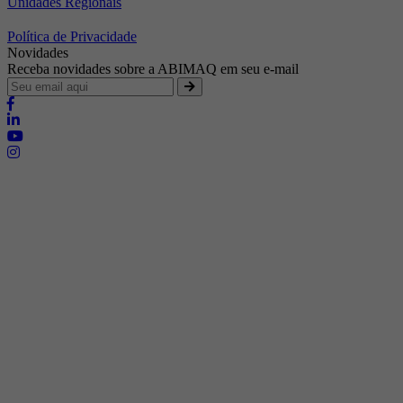
Unidades Regionais
Política de Privacidade
Novidades
Receba novidades sobre a ABIMAQ em seu e-mail
Brasília - Distrito Federal
Endereço:
SHIS - QI 11 - Bloco "S"
E-mail:
relgov@abimaq.org.br
Belo Horizonte - Minas Gerais
Endereço:
Av. Getúlio Vargas, 446 Sala 701 - Bairro: Funcionários
Telefone:
(31) 3281-9518
Celular:
(31) 98364-9534
E-mail:
srmg@abimaq.org.br
Curitiba - Paraná