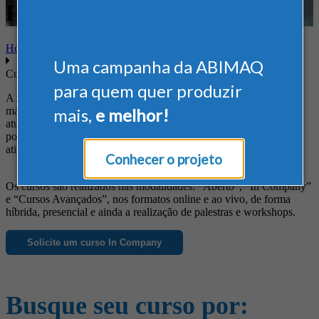
Regulamentadoras
Home
Uma campanha da ABIMAQ
Cursos
para quem quer produzir
A ABIMAQ oferece cursos diferenciados às empresas do setor de
máquinas e equipamentos, de forma a suprir suas necessidades em
mais,
e melhor!
atualização profissional, obtenção de novos conhecimentos, busca
por informações específicas e ainda para o aprimoramento das
atividades da empresa.
Conhecer o projeto
Os cursos são realizados nas modalidades: “Aberto”, “In Company”
e “Cursos Avançados”, nos formatos online e ao vivo, de forma
híbrida, presencial e ainda a realização de palestras e workshops.
Solicite um curso In Company
Busque seu curso por: