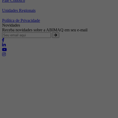
Fale Conosco
Unidades Regionais
Política de Privacidade
Novidades
Receba novidades sobre a ABIMAQ em seu e-mail
Brasília - Distrito Federal
Endereço:
SHIS - QI 11 - Bloco "S"
E-mail:
relgov@abimaq.org.br
Belo Horizonte - Minas Gerais
Endereço:
Av. Getúlio Vargas, 446 Sala 701 - Bairro: Funcionários
Telefone:
(31) 3281-9518
Celular:
(31) 98364-9534
E-mail:
srmg@abimaq.org.br