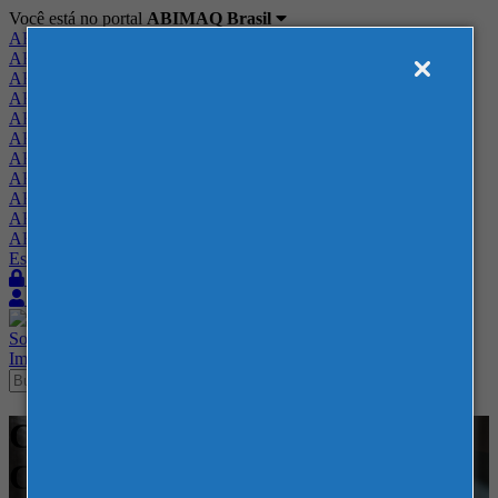
Você está no portal
ABIMAQ Brasil
ABIMAQ Brasil
ABIMAQ Minas Gerais
ABIMAQ Norte-Nordeste
ABIMAQ Paraná
ABIMAQ Piracicaba
ABIMAQ Ribeirão Preto
ABIMAQ Rio de Janeiro
ABIMAQ Rio Grande do Sul
ABIMAQ Santa Catarina
ABIMAQ São Paulo
ABIMAQ Vale do Paraíba
Escritório de Relações Governamentais
Login
Quero me associar
Sobre
Nossos Serviços
Agenda
Feiras
Cursos
Academia
Blog
Imprensa
Contato
Cursos - EXPOMINAS - BH -
Curso Presencial - Normas