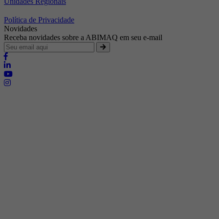
Unidades Regionais
Política de Privacidade
Novidades
Receba novidades sobre a ABIMAQ em seu e-mail
Brasília - Distrito Federal
Endereço:
SHIS - QI 11 - Bloco "S"
E-mail:
relgov@abimaq.org.br
Belo Horizonte - Minas Gerais
Endereço:
Av. Getúlio Vargas, 446 Sala 701 - Bairro: Funcionários
Telefone:
(31) 3281-9518
Celular:
(31) 98364-9534
E-mail:
srmg@abimaq.org.br
Curitiba - Paraná