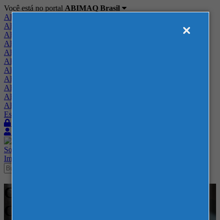
Você está no portal
ABIMAQ Brasil
ABIMAQ Brasil
ABIMAQ Minas Gerais
ABIMAQ Norte-Nordeste
ABIMAQ Paraná
ABIMAQ Piracicaba
ABIMAQ Ribeirão Preto
ABIMAQ Rio de Janeiro
ABIMAQ Rio Grande do Sul
ABIMAQ Santa Catarina
ABIMAQ São Paulo
ABIMAQ Vale do Paraíba
Escritório de Relações Governamentais
Login
Quero me associar
Sobre
Nossos Serviços
Agenda
Feiras
Cursos
Academia
Blog
Imprensa
Contato
Cursos - EXPOMINAS - BH -
Curso Presencial - Compras