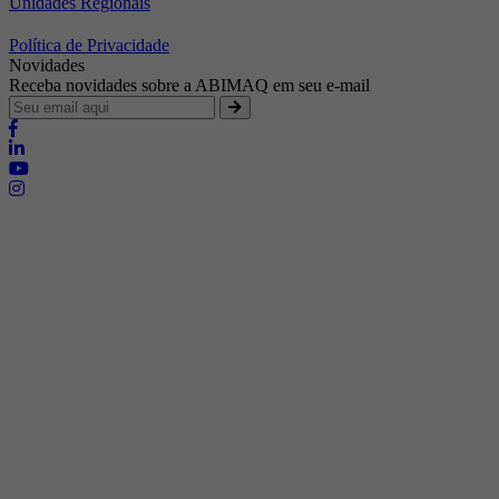
Unidades Regionais
Política de Privacidade
Novidades
Receba novidades sobre a ABIMAQ em seu e-mail
Brasília - Distrito Federal
Endereço:
SHIS - QI 11 - Bloco "S"
E-mail:
relgov@abimaq.org.br
Belo Horizonte - Minas Gerais
Endereço:
Av. Getúlio Vargas, 446 Sala 701 - Bairro: Funcionários
Telefone:
(31) 3281-9518
Celular:
(31) 98364-9534
E-mail:
srmg@abimaq.org.br
Curitiba - Paraná