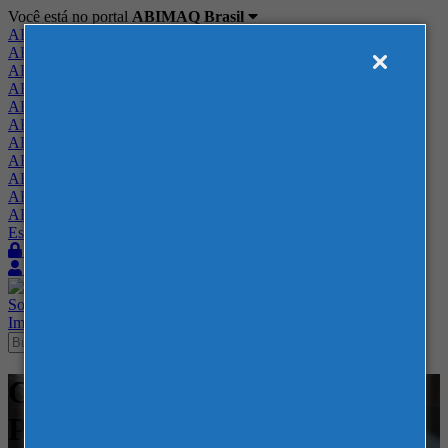
Você está no portal
ABIMAQ Brasil
ABIMAQ Brasil
ABIMAQ Minas Gerais
ABIMAQ Norte-Nordeste
ABIMAQ Paraná
ABIMAQ Piracicaba
ABIMAQ Ribeirão Preto
ABIMAQ Rio de Janeiro
ABIMAQ Rio Grande do Sul
ABIMAQ Santa Catarina
ABIMAQ São Paulo
ABIMAQ Vale do Paraíba
Escritório de Relações Governamentais
Login
Quero me associar
Sobre
Nossos Serviços
Agenda
Feiras
Cursos
Academia
Blog
Imprensa
Contato
Cursos - Distrito Anhembi - -
Projetos