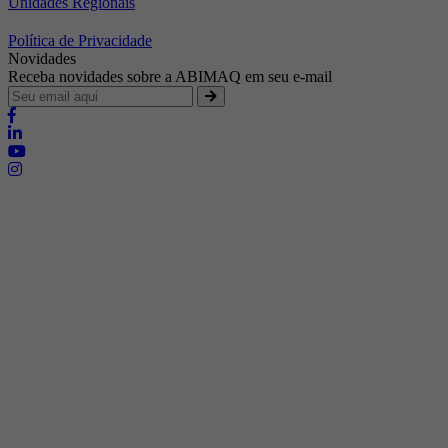
Unidades Regionais
Política de Privacidade
Novidades
Receba novidades sobre a ABIMAQ em seu e-mail
Brasília - Distrito Federal
Endereço:
SHIS - QI 11 - Bloco "S"
E-mail:
relgov@abimaq.org.br
Belo Horizonte - Minas Gerais
Endereço:
Av. Getúlio Vargas, 446 Sala 701 - Bairro: Funcionários
Telefone:
(31) 3281-9518
Celular:
(31) 98364-9534
E-mail:
srmg@abimaq.org.br
Curitiba - Paraná