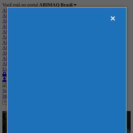
Você está no portal
ABIMAQ Brasil
ABIMAQ Brasil
ABIMAQ Minas Gerais
ABIMAQ Norte-Nordeste
ABIMAQ Paraná
ABIMAQ Piracicaba
ABIMAQ Ribeirão Preto
ABIMAQ Rio de Janeiro
ABIMAQ Rio Grande do Sul
ABIMAQ Santa Catarina
ABIMAQ São Paulo
ABIMAQ Vale do Paraíba
Escritório de Relações Governamentais
Login
Quero me associar
Sobre
Nossos Serviços
Agenda
Feiras
Cursos
Academia
Blog
Imprensa
Contato
Cursos - Distrito Anhembi - -
Comunicação e Marketing