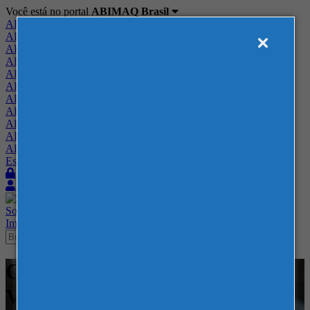
Você está no portal
ABIMAQ Brasil
ABIMAQ Brasil
ABIMAQ Minas Gerais
ABIMAQ Norte-Nordeste
ABIMAQ Paraná
ABIMAQ Piracicaba
ABIMAQ Ribeirão Preto
ABIMAQ Rio de Janeiro
ABIMAQ Rio Grande do Sul
ABIMAQ Santa Catarina
ABIMAQ São Paulo
ABIMAQ Vale do Paraíba
Escritório de Relações Governamentais
Login
Quero me associar
Sobre
Nossos Serviços
Agenda
Feiras
Cursos
Academia
Blog
Imprensa
Contato
Cursos - Distrito Anhembi - -
Vendas