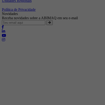
Unidades Regionais
Política de Privacidade
Novidades
Receba novidades sobre a ABIMAQ em seu e-mail
Brasília - Distrito Federal
Endereço:
SHIS - QI 11 - Bloco "S"
E-mail:
relgov@abimaq.org.br
Belo Horizonte - Minas Gerais
Endereço:
Av. Getúlio Vargas, 446 Sala 701 - Bairro: Funcionários
Telefone:
(31) 3281-9518
Celular:
(31) 98364-9534
E-mail:
srmg@abimaq.org.br
Curitiba - Paraná