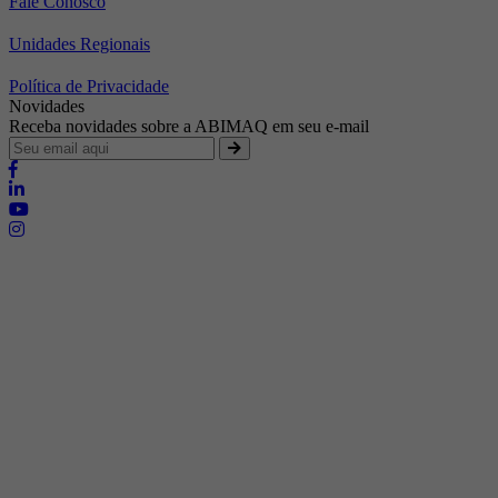
Fale Conosco
Unidades Regionais
Política de Privacidade
Novidades
Receba novidades sobre a ABIMAQ em seu e-mail
Brasília - Distrito Federal
Endereço:
SHIS - QI 11 - Bloco "S"
E-mail:
relgov@abimaq.org.br
Belo Horizonte - Minas Gerais
Endereço:
Av. Getúlio Vargas, 446 Sala 701 - Bairro: Funcionários
Telefone:
(31) 3281-9518
Celular:
(31) 98364-9534
E-mail:
srmg@abimaq.org.br