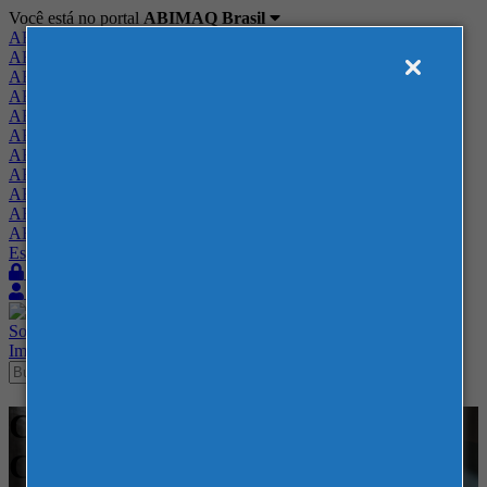
Você está no portal
ABIMAQ Brasil
ABIMAQ Brasil
ABIMAQ Minas Gerais
ABIMAQ Norte-Nordeste
ABIMAQ Paraná
ABIMAQ Piracicaba
ABIMAQ Ribeirão Preto
ABIMAQ Rio de Janeiro
ABIMAQ Rio Grande do Sul
ABIMAQ Santa Catarina
ABIMAQ São Paulo
ABIMAQ Vale do Paraíba
Escritório de Relações Governamentais
Login
Quero me associar
Sobre
Nossos Serviços
Agenda
Feiras
Cursos
Academia
Blog
Imprensa
Contato
Cursos - Distrito Anhembi -
Curso Presencial -