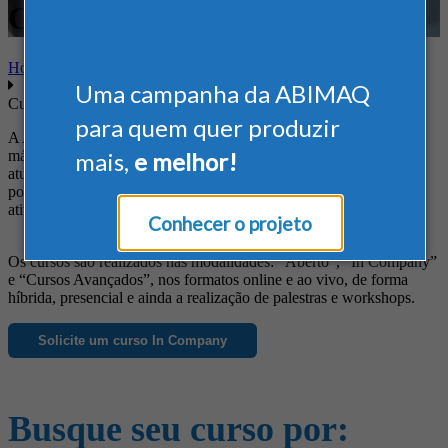
Comunicação e Marketing
Home
Uma campanha da ABIMAQ
Cursos
para quem quer produzir
A ABIMAQ oferece cursos diferenciados às empresas do setor de
máquinas e equipamentos, de forma a suprir suas necessidades em
mais,
e melhor!
atualização profissional, obtenção de novos conhecimentos, busca
por informações específicas e ainda para o aprimoramento das
atividades da empresa.
Conhecer o projeto
Os cursos são realizados nas modalidades: “Aberto”, “In Company”
e “Cursos Avançados”, nos formatos online e ao vivo, de forma
híbrida, presencial e ainda a realização de palestras e workshops.
Solicite um curso In Company
Busque seu curso por: