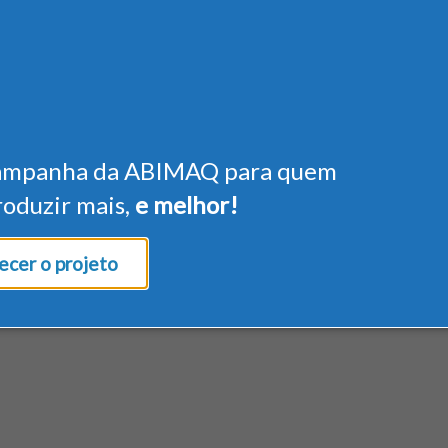
ampanha da ABIMAQ para quem
roduzir mais,
e melhor!
cer o projeto