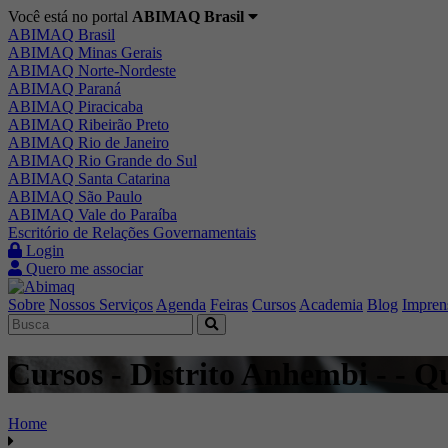
Você está no portal
ABIMAQ Brasil
ABIMAQ Brasil
ABIMAQ Minas Gerais
ABIMAQ Norte-Nordeste
ABIMAQ Paraná
ABIMAQ Piracicaba
ABIMAQ Ribeirão Preto
ABIMAQ Rio de Janeiro
ABIMAQ Rio Grande do Sul
ABIMAQ Santa Catarina
ABIMAQ São Paulo
ABIMAQ Vale do Paraíba
Escritório de Relações Governamentais
Login
Quero me associar
Sobre
Nossos Serviços
Agenda
Feiras
Cursos
Academia
Blog
Impren
Cursos - Distrito Anhembi - - Q
Home