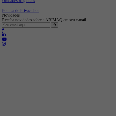
Unidades Regionais
Política de Privacidade
Novidades
Receba novidades sobre a ABIMAQ em seu e-mail
Brasília - Distrito Federal
Endereço:
SHIS - QI 11 - Bloco "S"
E-mail:
relgov@abimaq.org.br
Belo Horizonte - Minas Gerais
Endereço:
Av. Getúlio Vargas, 446 Sala 701 - Bairro: Funcionários
Telefone:
(31) 3281-9518
Celular:
(31) 98364-9534
E-mail:
srmg@abimaq.org.br
Curitiba - Paraná