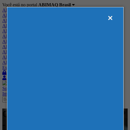
Você está no portal
ABIMAQ Brasil
ABIMAQ Brasil
ABIMAQ Minas Gerais
ABIMAQ Norte-Nordeste
ABIMAQ Paraná
ABIMAQ Piracicaba
ABIMAQ Ribeirão Preto
ABIMAQ Rio de Janeiro
ABIMAQ Rio Grande do Sul
ABIMAQ Santa Catarina
ABIMAQ São Paulo
ABIMAQ Vale do Paraíba
Escritório de Relações Governamentais
Login
Quero me associar
Sobre
Nossos Serviços
Agenda
Feiras
Cursos
Academia
Blog
Imprensa
Contato
Cursos - Distrito Anhembi - SP
- - Segurança