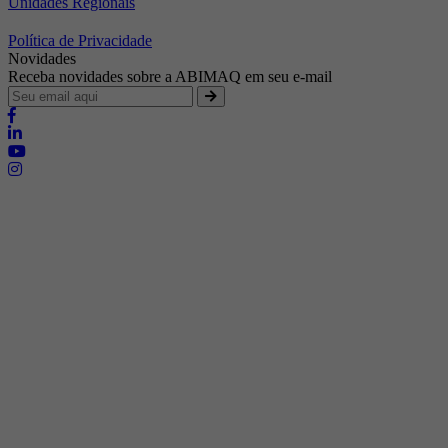
Unidades Regionais
Política de Privacidade
Novidades
Receba novidades sobre a ABIMAQ em seu e-mail
Brasília - Distrito Federal
Endereço:
SHIS - QI 11 - Bloco "S"
E-mail:
relgov@abimaq.org.br
Belo Horizonte - Minas Gerais
Endereço:
Av. Getúlio Vargas, 446 Sala 701 - Bairro: Funcionários
Telefone:
(31) 3281-9518
Celular:
(31) 98364-9534
E-mail:
srmg@abimaq.org.br
Curitiba - Paraná