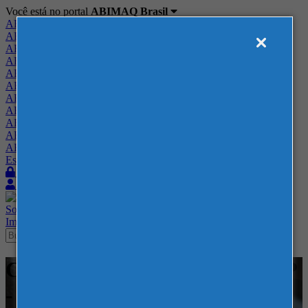
Você está no portal
ABIMAQ Brasil
ABIMAQ Brasil
ABIMAQ Minas Gerais
ABIMAQ Norte-Nordeste
ABIMAQ Paraná
ABIMAQ Piracicaba
ABIMAQ Ribeirão Preto
ABIMAQ Rio de Janeiro
ABIMAQ Rio Grande do Sul
ABIMAQ Santa Catarina
ABIMAQ São Paulo
ABIMAQ Vale do Paraíba
Escritório de Relações Governamentais
Login
Quero me associar
Sobre
Nossos Serviços
Agenda
Feiras
Cursos
Academia
Blog
Imprensa
Contato
Cursos - Distrito Anhembi - SP
- - Produção