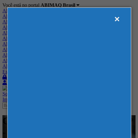
Você está no portal
ABIMAQ Brasil
ABIMAQ Brasil
ABIMAQ Minas Gerais
ABIMAQ Norte-Nordeste
ABIMAQ Paraná
ABIMAQ Piracicaba
ABIMAQ Ribeirão Preto
ABIMAQ Rio de Janeiro
ABIMAQ Rio Grande do Sul
ABIMAQ Santa Catarina
ABIMAQ São Paulo
ABIMAQ Vale do Paraíba
Escritório de Relações Governamentais
Login
Quero me associar
Sobre
Nossos Serviços
Agenda
Feiras
Cursos
Academia
Blog
Imprensa
Contato
Cursos - Distrito Anhembi - SP
- - Finanças