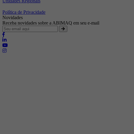
Unidades Regionais
Política de Privacidade
Novidades
Receba novidades sobre a ABIMAQ em seu e-mail
Brasília - Distrito Federal
Endereço:
SHIS - QI 11 - Bloco "S"
E-mail:
relgov@abimaq.org.br
Belo Horizonte - Minas Gerais
Endereço:
Av. Getúlio Vargas, 446 Sala 701 - Bairro: Funcionários
Telefone:
(31) 3281-9518
Celular:
(31) 98364-9534
E-mail:
srmg@abimaq.org.br
Curitiba - Paraná