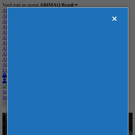
Você está no portal
ABIMAQ Brasil
ABIMAQ Brasil
ABIMAQ Minas Gerais
ABIMAQ Norte-Nordeste
ABIMAQ Paraná
ABIMAQ Piracicaba
ABIMAQ Ribeirão Preto
ABIMAQ Rio de Janeiro
ABIMAQ Rio Grande do Sul
ABIMAQ Santa Catarina
ABIMAQ São Paulo
ABIMAQ Vale do Paraíba
Escritório de Relações Governamentais
Login
Quero me associar
Sobre
Nossos Serviços
Agenda
Feiras
Cursos
Academia
Blog
Imprensa
Contato
Cursos - Chicago, IL - Estados
Unidos - - Finanças