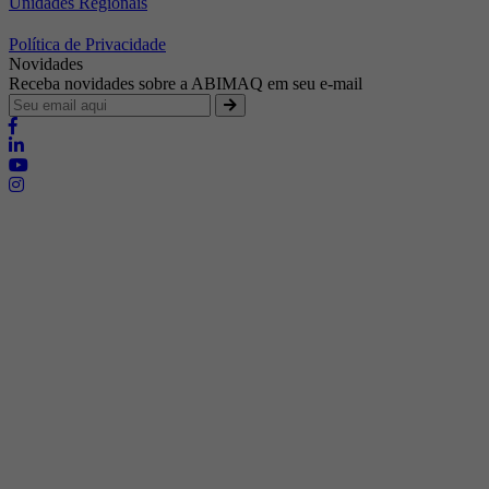
Unidades Regionais
Política de Privacidade
Novidades
Receba novidades sobre a ABIMAQ em seu e-mail
Brasília - Distrito Federal
Endereço:
SHIS - QI 11 - Bloco "S"
E-mail:
relgov@abimaq.org.br
Belo Horizonte - Minas Gerais
Endereço:
Av. Getúlio Vargas, 446 Sala 701 - Bairro: Funcionários
Telefone:
(31) 3281-9518
Celular:
(31) 98364-9534
E-mail:
srmg@abimaq.org.br
Curitiba - Paraná