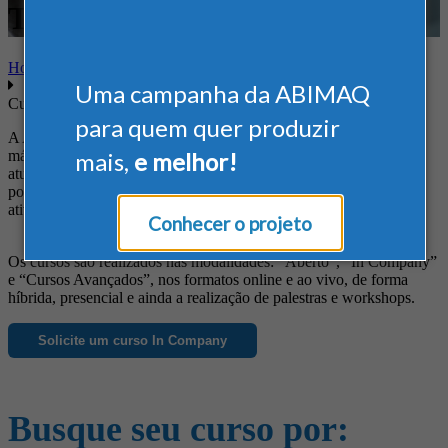
Tecnologia
Home
Uma campanha da ABIMAQ
Cursos
para quem quer produzir
A ABIMAQ oferece cursos diferenciados às empresas do setor de
máquinas e equipamentos, de forma a suprir suas necessidades em
mais,
e melhor!
atualização profissional, obtenção de novos conhecimentos, busca
por informações específicas e ainda para o aprimoramento das
atividades da empresa.
Conhecer o projeto
Os cursos são realizados nas modalidades: “Aberto”, “In Company”
e “Cursos Avançados”, nos formatos online e ao vivo, de forma
híbrida, presencial e ainda a realização de palestras e workshops.
Solicite um curso In Company
Busque seu curso por: