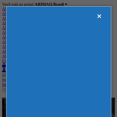
Você está no portal
ABIMAQ Brasil
ABIMAQ Brasil
ABIMAQ Minas Gerais
ABIMAQ Norte-Nordeste
ABIMAQ Paraná
ABIMAQ Piracicaba
ABIMAQ Ribeirão Preto
ABIMAQ Rio de Janeiro
ABIMAQ Rio Grande do Sul
ABIMAQ Santa Catarina
ABIMAQ São Paulo
ABIMAQ Vale do Paraíba
Escritório de Relações Governamentais
Login
Quero me associar
Sobre
Nossos Serviços
Agenda
Feiras
Cursos
Academia
Blog
Imprensa
Contato
Cursos - Chicago, IL - Estados
Unidos - Curso Online -