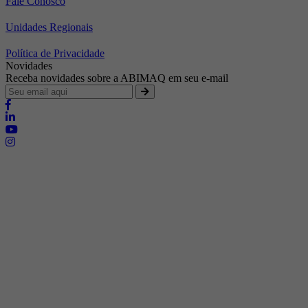
Fale Conosco
Unidades Regionais
Política de Privacidade
Novidades
Receba novidades sobre a ABIMAQ em seu e-mail
Brasília - Distrito Federal
Endereço:
SHIS - QI 11 - Bloco "S"
E-mail:
relgov@abimaq.org.br
Belo Horizonte - Minas Gerais
Endereço:
Av. Getúlio Vargas, 446 Sala 701 - Bairro: Funcionários
Telefone:
(31) 3281-9518
Celular:
(31) 98364-9534
E-mail:
srmg@abimaq.org.br