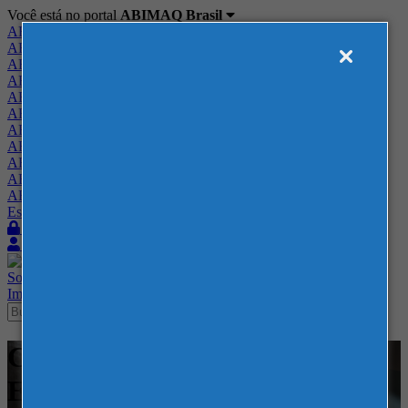
Você está no portal
ABIMAQ Brasil
ABIMAQ Brasil
ABIMAQ Minas Gerais
ABIMAQ Norte-Nordeste
ABIMAQ Paraná
ABIMAQ Piracicaba
ABIMAQ Ribeirão Preto
ABIMAQ Rio de Janeiro
ABIMAQ Rio Grande do Sul
ABIMAQ Santa Catarina
ABIMAQ São Paulo
ABIMAQ Vale do Paraíba
Escritório de Relações Governamentais
Login
Quero me associar
Sobre
Nossos Serviços
Agenda
Feiras
Cursos
Academia
Blog
Imprensa
Contato
Cursos - Centro de Feiras e
Eventos Festa da Uva - RS - -