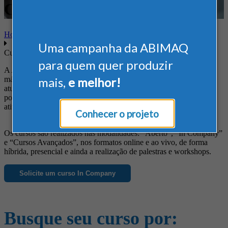
Comércio Exterior
Home
Uma campanha da ABIMAQ
Cursos
para quem quer produzir
A ABIMAQ oferece cursos diferenciados às empresas do setor de
máquinas e equipamentos, de forma a suprir suas necessidades em
mais,
e melhor!
atualização profissional, obtenção de novos conhecimentos, busca
por informações específicas e ainda para o aprimoramento das
atividades da empresa.
Conhecer o projeto
Os cursos são realizados nas modalidades: “Aberto”, “In Company”
e “Cursos Avançados”, nos formatos online e ao vivo, de forma
híbrida, presencial e ainda a realização de palestras e workshops.
Solicite um curso In Company
Busque seu curso por: