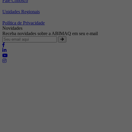
Fale Conosco
Unidades Regionais
Política de Privacidade
Novidades
Receba novidades sobre a ABIMAQ em seu e-mail
Brasília - Distrito Federal
Endereço:
SHIS - QI 11 - Bloco "S"
E-mail:
relgov@abimaq.org.br
Belo Horizonte - Minas Gerais
Endereço:
Av. Getúlio Vargas, 446 Sala 701 - Bairro: Funcionários
Telefone:
(31) 3281-9518
Celular:
(31) 98364-9534
E-mail:
srmg@abimaq.org.br