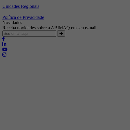
Unidades Regionais
Política de Privacidade
Novidades
Receba novidades sobre a ABIMAQ em seu e-mail
Brasília - Distrito Federal
Endereço:
SHIS - QI 11 - Bloco "S"
E-mail:
relgov@abimaq.org.br
Belo Horizonte - Minas Gerais
Endereço:
Av. Getúlio Vargas, 446 Sala 701 - Bairro: Funcionários
Telefone:
(31) 3281-9518
Celular:
(31) 98364-9534
E-mail:
srmg@abimaq.org.br