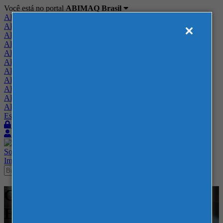
Você está no portal
ABIMAQ Brasil
ABIMAQ Brasil
ABIMAQ Minas Gerais
ABIMAQ Norte-Nordeste
ABIMAQ Paraná
ABIMAQ Piracicaba
ABIMAQ Ribeirão Preto
ABIMAQ Rio de Janeiro
ABIMAQ Rio Grande do Sul
ABIMAQ Santa Catarina
ABIMAQ São Paulo
ABIMAQ Vale do Paraíba
Escritório de Relações Governamentais
Login
Quero me associar
Sobre
Nossos Serviços
Agenda
Feiras
Cursos
Academia
Blog
Imprensa
Contato
Cursos - Centro de Feiras e
Eventos Festa da Uva - RS -