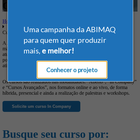
Curso Online
Home
Uma campanha da ABIMAQ
Cursos
para quem quer produzir
A ABIMAQ oferece cursos diferenciados às empresas do setor de
máquinas e equipamentos, de forma a suprir suas necessidades em
mais,
e melhor!
atualização profissional, obtenção de novos conhecimentos, busca
por informações específicas e ainda para o aprimoramento das
atividades da empresa.
Conhecer o projeto
Os cursos são realizados nas modalidades: “Aberto”, “In Company”
e “Cursos Avançados”, nos formatos online e ao vivo, de forma
híbrida, presencial e ainda a realização de palestras e workshops.
Solicite um curso In Company
Busque seu curso por: