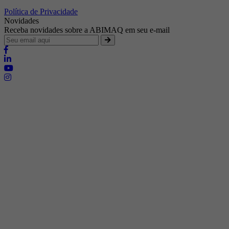
Política de Privacidade
Novidades
Receba novidades sobre a ABIMAQ em seu e-mail
Brasília - Distrito Federal
Endereço:
SHIS - QI 11 - Bloco "S"
E-mail:
relgov@abimaq.org.br
Belo Horizonte - Minas Gerais
Endereço:
Av. Getúlio Vargas, 446 Sala 701 - Bairro: Funcionários
Telefone:
(31) 3281-9518
Celular:
(31) 98364-9534
E-mail:
srmg@abimaq.org.br
Curitiba - Paraná