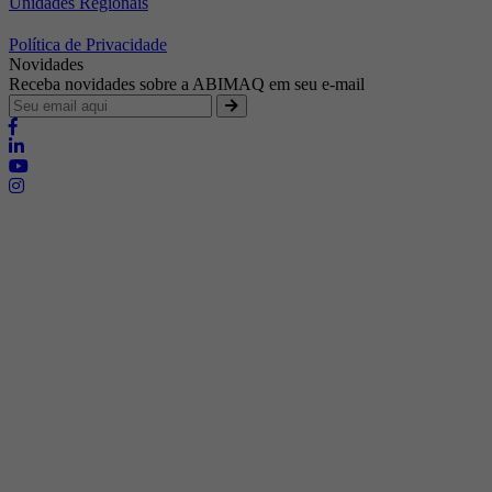
Unidades Regionais
Política de Privacidade
Novidades
Receba novidades sobre a ABIMAQ em seu e-mail
Brasília - Distrito Federal
Endereço:
SHIS - QI 11 - Bloco "S"
E-mail:
relgov@abimaq.org.br
Belo Horizonte - Minas Gerais
Endereço:
Av. Getúlio Vargas, 446 Sala 701 - Bairro: Funcionários
Telefone:
(31) 3281-9518
Celular:
(31) 98364-9534
E-mail:
srmg@abimaq.org.br
Curitiba - Paraná