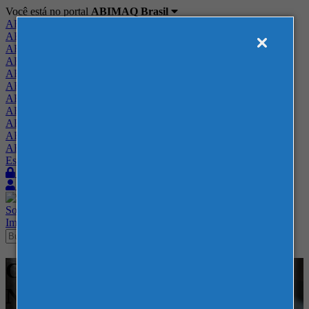
Você está no portal
ABIMAQ Brasil
ABIMAQ Brasil
ABIMAQ Minas Gerais
ABIMAQ Norte-Nordeste
ABIMAQ Paraná
ABIMAQ Piracicaba
ABIMAQ Ribeirão Preto
ABIMAQ Rio de Janeiro
ABIMAQ Rio Grande do Sul
ABIMAQ Santa Catarina
ABIMAQ São Paulo
ABIMAQ Vale do Paraíba
Escritório de Relações Governamentais
Login
Quero me associar
Sobre
Nossos Serviços
Agenda
Feiras
Cursos
Academia
Blog
Imprensa
Contato
Cursos - Casa Giardini - SP - -
Normas Regulamentadoras