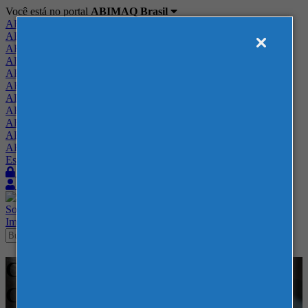
Você está no portal
ABIMAQ Brasil
ABIMAQ Brasil
ABIMAQ Minas Gerais
ABIMAQ Norte-Nordeste
ABIMAQ Paraná
ABIMAQ Piracicaba
ABIMAQ Ribeirão Preto
ABIMAQ Rio de Janeiro
ABIMAQ Rio Grande do Sul
ABIMAQ Santa Catarina
ABIMAQ São Paulo
ABIMAQ Vale do Paraíba
Escritório de Relações Governamentais
Login
Quero me associar
Sobre
Nossos Serviços
Agenda
Feiras
Cursos
Academia
Blog
Imprensa
Contato
Cursos - Casa Giardini - SP -
Curso Híbrido - Qualidade