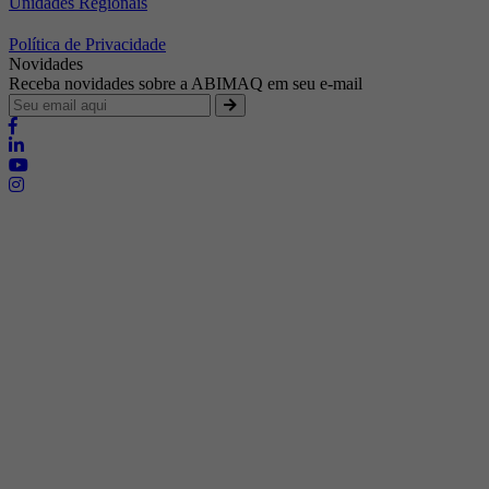
Unidades Regionais
Política de Privacidade
Novidades
Receba novidades sobre a ABIMAQ em seu e-mail
Brasília - Distrito Federal
Endereço:
SHIS - QI 11 - Bloco "S"
E-mail:
relgov@abimaq.org.br
Belo Horizonte - Minas Gerais
Endereço:
Av. Getúlio Vargas, 446 Sala 701 - Bairro: Funcionários
Telefone:
(31) 3281-9518
Celular:
(31) 98364-9534
E-mail:
srmg@abimaq.org.br
Curitiba - Paraná