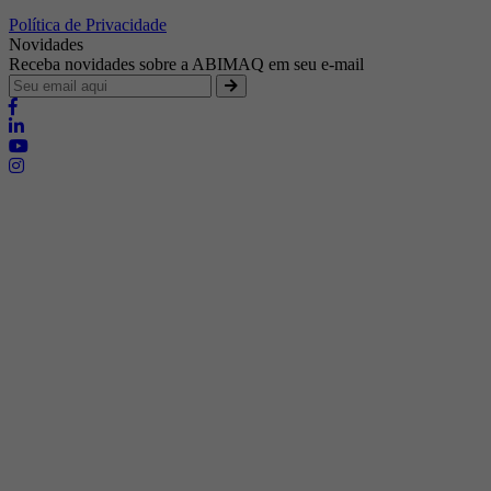
Política de Privacidade
Novidades
Receba novidades sobre a ABIMAQ em seu e-mail
Brasília - Distrito Federal
Endereço:
SHIS - QI 11 - Bloco "S"
E-mail:
relgov@abimaq.org.br
Belo Horizonte - Minas Gerais
Endereço:
Av. Getúlio Vargas, 446 Sala 701 - Bairro: Funcionários
Telefone:
(31) 3281-9518
Celular:
(31) 98364-9534
E-mail:
srmg@abimaq.org.br
Curitiba - Paraná