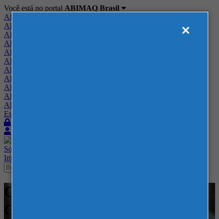
Você está no portal
ABIMAQ Brasil
ABIMAQ Brasil
ABIMAQ Minas Gerais
ABIMAQ Norte-Nordeste
ABIMAQ Paraná
ABIMAQ Piracicaba
ABIMAQ Ribeirão Preto
ABIMAQ Rio de Janeiro
ABIMAQ Rio Grande do Sul
ABIMAQ Santa Catarina
ABIMAQ São Paulo
ABIMAQ Vale do Paraíba
Escritório de Relações Governamentais
Login
Quero me associar
Sobre
Nossos Serviços
Agenda
Feiras
Cursos
Academia
Blog
Imprensa
Contato
Cursos - Blumenau - SC -
Gestão