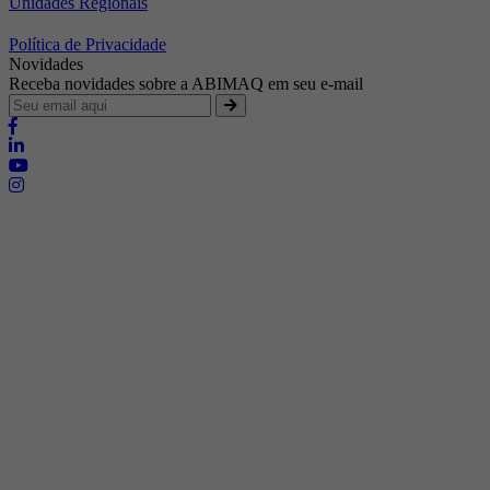
Unidades Regionais
Política de Privacidade
Novidades
Receba novidades sobre a ABIMAQ em seu e-mail
Brasília - Distrito Federal
Endereço:
SHIS - QI 11 - Bloco "S"
E-mail:
relgov@abimaq.org.br
Belo Horizonte - Minas Gerais
Endereço:
Av. Getúlio Vargas, 446 Sala 701 - Bairro: Funcionários
Telefone:
(31) 3281-9518
Celular:
(31) 98364-9534
E-mail:
srmg@abimaq.org.br
Curitiba - Paraná