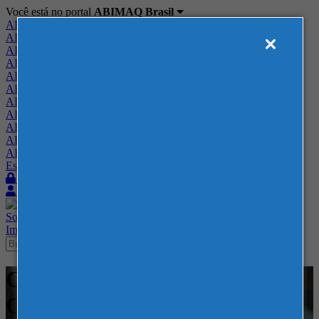
Você está no portal
ABIMAQ Brasil
ABIMAQ Brasil
ABIMAQ Minas Gerais
ABIMAQ Norte-Nordeste
ABIMAQ Paraná
ABIMAQ Piracicaba
ABIMAQ Ribeirão Preto
ABIMAQ Rio de Janeiro
ABIMAQ Rio Grande do Sul
ABIMAQ Santa Catarina
ABIMAQ São Paulo
ABIMAQ Vale do Paraíba
Escritório de Relações Governamentais
Login
Quero me associar
Sobre
Nossos Serviços
Agenda
Feiras
Cursos
Academia
Blog
Imprensa
Contato
Cursos - Blumenau - SC -
Curso Híbrido - Gestão