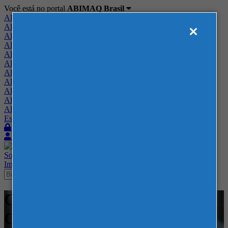
Você está no portal
ABIMAQ Brasil
ABIMAQ Brasil
ABIMAQ Minas Gerais
ABIMAQ Norte-Nordeste
ABIMAQ Paraná
ABIMAQ Piracicaba
ABIMAQ Ribeirão Preto
ABIMAQ Rio de Janeiro
ABIMAQ Rio Grande do Sul
ABIMAQ Santa Catarina
ABIMAQ São Paulo
ABIMAQ Vale do Paraíba
Escritório de Relações Governamentais
Login
Quero me associar
Sobre
Nossos Serviços
Agenda
Feiras
Cursos
Academia
Blog
Imprensa
Contato
Cursos - Blumenau - SC -
Curso Híbrido - Tecnologia