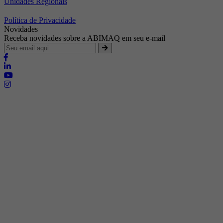
Unidades Regionais
Política de Privacidade
Novidades
Receba novidades sobre a ABIMAQ em seu e-mail
Brasília - Distrito Federal
Endereço:
SHIS - QI 11 - Bloco "S"
E-mail:
relgov@abimaq.org.br
Belo Horizonte - Minas Gerais
Endereço:
Av. Getúlio Vargas, 446 Sala 701 - Bairro: Funcionários
Telefone:
(31) 3281-9518
Celular:
(31) 98364-9534
E-mail:
srmg@abimaq.org.br
Curitiba - Paraná