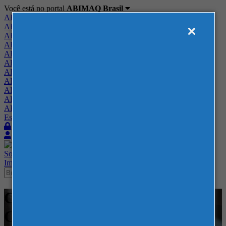
Você está no portal
ABIMAQ Brasil
ABIMAQ Brasil
ABIMAQ Minas Gerais
ABIMAQ Norte-Nordeste
ABIMAQ Paraná
ABIMAQ Piracicaba
ABIMAQ Ribeirão Preto
ABIMAQ Rio de Janeiro
ABIMAQ Rio Grande do Sul
ABIMAQ Santa Catarina
ABIMAQ São Paulo
ABIMAQ Vale do Paraíba
Escritório de Relações Governamentais
Login
Quero me associar
Sobre
Nossos Serviços
Agenda
Feiras
Cursos
Academia
Blog
Imprensa
Contato
Cursos - Blumenau - SC -
Curso Presencial - Segurança