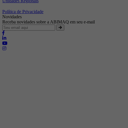
Unidades Regionais
Política de Privacidade
Novidades
Receba novidades sobre a ABIMAQ em seu e-mail
Brasília - Distrito Federal
Endereço:
SHIS - QI 11 - Bloco "S"
E-mail:
relgov@abimaq.org.br
Belo Horizonte - Minas Gerais
Endereço:
Av. Getúlio Vargas, 446 Sala 701 - Bairro: Funcionários
Telefone:
(31) 3281-9518
Celular:
(31) 98364-9534
E-mail:
srmg@abimaq.org.br
Curitiba - Paraná