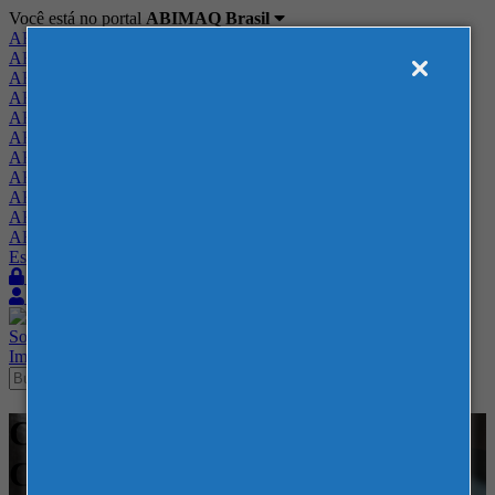
Você está no portal
ABIMAQ Brasil
ABIMAQ Brasil
ABIMAQ Minas Gerais
ABIMAQ Norte-Nordeste
ABIMAQ Paraná
ABIMAQ Piracicaba
ABIMAQ Ribeirão Preto
ABIMAQ Rio de Janeiro
ABIMAQ Rio Grande do Sul
ABIMAQ Santa Catarina
ABIMAQ São Paulo
ABIMAQ Vale do Paraíba
Escritório de Relações Governamentais
Login
Quero me associar
Sobre
Nossos Serviços
Agenda
Feiras
Cursos
Academia
Blog
Imprensa
Contato
Cursos - Arena Jaguariuna -
Curso Online - Produção