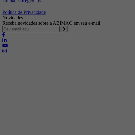
Unidades Regionais
Política de Privacidade
Novidades
Receba novidades sobre a ABIMAQ em seu e-mail
Brasília - Distrito Federal
Endereço:
SHIS - QI 11 - Bloco "S"
E-mail:
relgov@abimaq.org.br
Belo Horizonte - Minas Gerais
Endereço:
Av. Getúlio Vargas, 446 Sala 701 - Bairro: Funcionários
Telefone:
(31) 3281-9518
Celular:
(31) 98364-9534
E-mail:
srmg@abimaq.org.br
Curitiba - Paraná