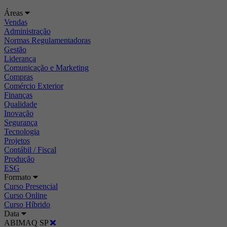
Áreas
Vendas
Administração
Normas Regulamentadoras
Gestão
Liderança
Comunicação e Marketing
Compras
Comércio Exterior
Finanças
Qualidade
Inovação
Segurança
Tecnologia
Projetos
Contábil / Fiscal
Produção
ESG
Formato
Curso Presencial
Curso Online
Curso Híbrido
Data
ABIMAQ SP