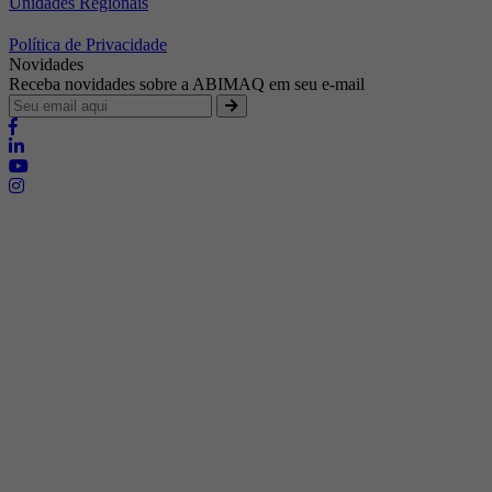
Unidades Regionais
Política de Privacidade
Novidades
Receba novidades sobre a ABIMAQ em seu e-mail
Brasília - Distrito Federal
Endereço:
SHIS - QI 11 - Bloco "S"
E-mail:
relgov@abimaq.org.br
Belo Horizonte - Minas Gerais
Endereço:
Av. Getúlio Vargas, 446 Sala 701 - Bairro: Funcionários
Telefone:
(31) 3281-9518
Celular:
(31) 98364-9534
E-mail:
srmg@abimaq.org.br
Curitiba - Paraná