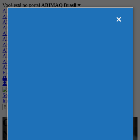
Você está no portal
ABIMAQ Brasil
ABIMAQ Brasil
ABIMAQ Minas Gerais
ABIMAQ Norte-Nordeste
ABIMAQ Paraná
ABIMAQ Piracicaba
ABIMAQ Ribeirão Preto
ABIMAQ Rio de Janeiro
ABIMAQ Rio Grande do Sul
ABIMAQ Santa Catarina
ABIMAQ São Paulo
ABIMAQ Vale do Paraíba
Escritório de Relações Governamentais
Login
Quero me associar
Sobre
Nossos Serviços
Agenda
Feiras
Cursos
Academia
Blog
Imprensa
Contato
Cursos - ABIMAQ SP - -
Normas Regulamentadoras