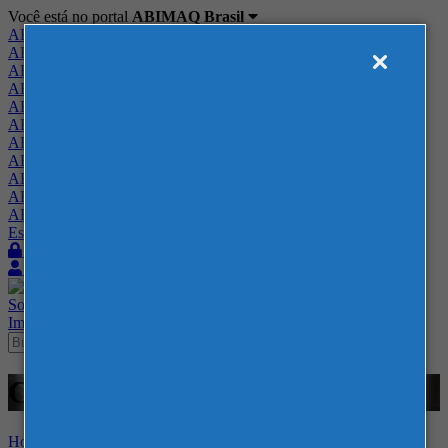
Você está no portal
ABIMAQ Brasil
ABIMAQ Brasil
ABIMAQ Minas Gerais
ABIMAQ Norte-Nordeste
ABIMAQ Paraná
ABIMAQ Piracicaba
ABIMAQ Ribeirão Preto
ABIMAQ Rio de Janeiro
ABIMAQ Rio Grande do Sul
ABIMAQ Santa Catarina
ABIMAQ São Paulo
ABIMAQ Vale do Paraíba
Escritório de Relações Governamentais
Login
Quero me associar
Sobre
Nossos Serviços
Agenda
Feiras
Cursos
Academia
Blog
Imprensa
Contato
Cursos - ABIMAQ SP - - ESG
Home