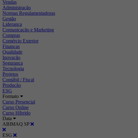
Vendas
Administração
Normas Regulamentadoras
Gestão
Liderança
Comunicação e Marketing
Compras
Comércio Exterior
Finanças
Qualidade
Inovação
Segurança
Tecnologia
Projetos
Contábil / Fiscal
Produção
ESG
Formato
Curso Presencial
Curso Online
Curso Híbrido
Data
ABIMAQ SP
ESG