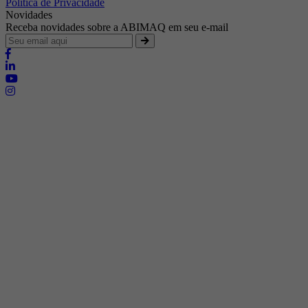
Política de Privacidade
Novidades
Receba novidades sobre a ABIMAQ em seu e-mail
Brasília - Distrito Federal
Endereço:
SHIS - QI 11 - Bloco "S"
E-mail:
relgov@abimaq.org.br
Belo Horizonte - Minas Gerais
Endereço:
Av. Getúlio Vargas, 446 Sala 701 - Bairro: Funcionários
Telefone:
(31) 3281-9518
Celular:
(31) 98364-9534
E-mail:
srmg@abimaq.org.br
Curitiba - Paraná
Endereço:
Av. Com. Franco, 1341