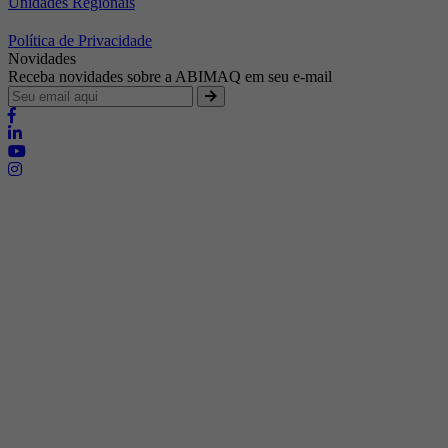
Unidades Regionais
Política de Privacidade
Novidades
Receba novidades sobre a ABIMAQ em seu e-mail
Brasília - Distrito Federal
Endereço:
SHIS - QI 11 - Bloco "S"
E-mail:
relgov@abimaq.org.br
Belo Horizonte - Minas Gerais
Endereço:
Av. Getúlio Vargas, 446 Sala 701 - Bairro: Funcionários
Telefone:
(31) 3281-9518
Celular:
(31) 98364-9534
E-mail:
srmg@abimaq.org.br
Curitiba - Paraná