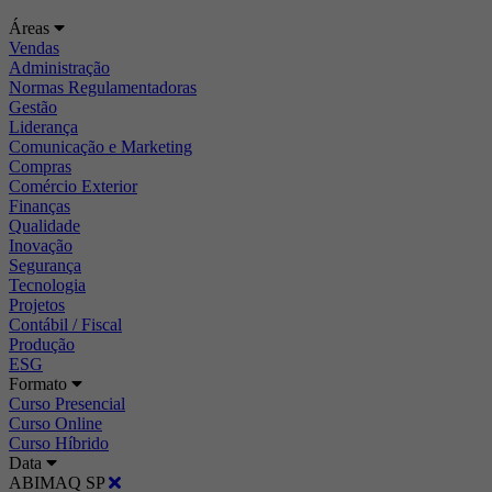
Áreas
Vendas
Administração
Normas Regulamentadoras
Gestão
Liderança
Comunicação e Marketing
Compras
Comércio Exterior
Finanças
Qualidade
Inovação
Segurança
Tecnologia
Projetos
Contábil / Fiscal
Produção
ESG
Formato
Curso Presencial
Curso Online
Curso Híbrido
Data
ABIMAQ SP