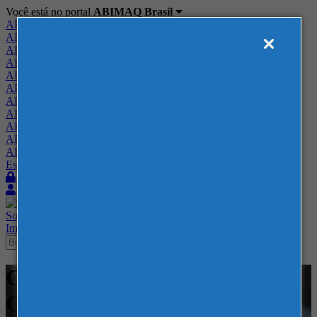
Você está no portal
ABIMAQ Brasil
ABIMAQ Brasil
ABIMAQ Minas Gerais
ABIMAQ Norte-Nordeste
ABIMAQ Paraná
ABIMAQ Piracicaba
ABIMAQ Ribeirão Preto
ABIMAQ Rio de Janeiro
ABIMAQ Rio Grande do Sul
ABIMAQ Santa Catarina
ABIMAQ São Paulo
ABIMAQ Vale do Paraíba
Escritório de Relações Governamentais
Login
Quero me associar
Sobre
Nossos Serviços
Agenda
Feiras
Cursos
Academia
Blog
Imprensa
Contato
Cursos - ABIMAQ SP - -
Qualidade