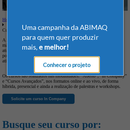
Marketing
Home
Uma campanha da ABIMAQ
Cursos
para quem quer produzir
A ABIMAQ oferece cursos diferenciados às empresas do setor de
máquinas e equipamentos, de forma a suprir suas necessidades em
mais,
e melhor!
atualização profissional, obtenção de novos conhecimentos, busca
por informações específicas e ainda para o aprimoramento das
atividades da empresa.
Conhecer o projeto
Os cursos são realizados nas modalidades: “Aberto”, “In Company”
e “Cursos Avançados”, nos formatos online e ao vivo, de forma
híbrida, presencial e ainda a realização de palestras e workshops.
Solicite um curso In Company
Busque seu curso por: