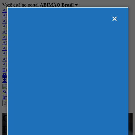
Você está no portal
ABIMAQ Brasil
ABIMAQ Brasil
ABIMAQ Minas Gerais
ABIMAQ Norte-Nordeste
ABIMAQ Paraná
ABIMAQ Piracicaba
ABIMAQ Ribeirão Preto
ABIMAQ Rio de Janeiro
ABIMAQ Rio Grande do Sul
ABIMAQ Santa Catarina
ABIMAQ São Paulo
ABIMAQ Vale do Paraíba
Escritório de Relações Governamentais
Login
Quero me associar
Sobre
Nossos Serviços
Agenda
Feiras
Cursos
Academia
Blog
Imprensa
Contato
Cursos - ABIMAQ SP - Curso
Presencial - Comunicação e