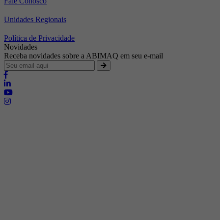
Fale Conosco
Unidades Regionais
Política de Privacidade
Novidades
Receba novidades sobre a ABIMAQ em seu e-mail
Brasília - Distrito Federal
Endereço:
SHIS - QI 11 - Bloco "S"
E-mail:
relgov@abimaq.org.br
Belo Horizonte - Minas Gerais
Endereço:
Av. Getúlio Vargas, 446 Sala 701 - Bairro: Funcionários
Telefone:
(31) 3281-9518
Celular:
(31) 98364-9534
E-mail:
srmg@abimaq.org.br