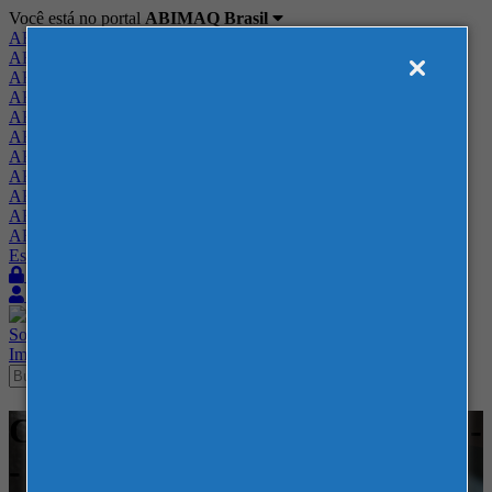
Você está no portal
ABIMAQ Brasil
ABIMAQ Brasil
ABIMAQ Minas Gerais
ABIMAQ Norte-Nordeste
ABIMAQ Paraná
ABIMAQ Piracicaba
ABIMAQ Ribeirão Preto
ABIMAQ Rio de Janeiro
ABIMAQ Rio Grande do Sul
ABIMAQ Santa Catarina
ABIMAQ São Paulo
ABIMAQ Vale do Paraíba
Escritório de Relações Governamentais
Login
Quero me associar
Sobre
Nossos Serviços
Agenda
Feiras
Cursos
Academia
Blog
Imprensa
Contato
Cursos - ABIMAQ SP e online -
- Normas Regulamentadoras