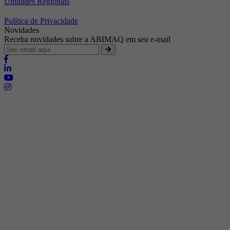
Unidades Regionais
Política de Privacidade
Novidades
Receba novidades sobre a ABIMAQ em seu e-mail
Brasília - Distrito Federal
Endereço:
SHIS - QI 11 - Bloco "S"
E-mail:
relgov@abimaq.org.br
Belo Horizonte - Minas Gerais
Endereço:
Av. Getúlio Vargas, 446 Sala 701 - Bairro: Funcionários
Telefone:
(31) 3281-9518
Celular:
(31) 98364-9534
E-mail:
srmg@abimaq.org.br
Curitiba - Paraná