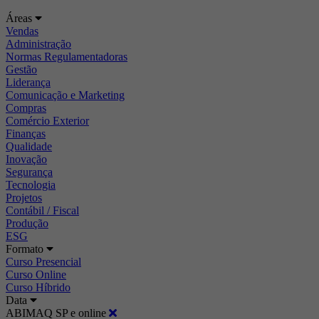
Áreas
Vendas
Administração
Normas Regulamentadoras
Gestão
Liderança
Comunicação e Marketing
Compras
Comércio Exterior
Finanças
Qualidade
Inovação
Segurança
Tecnologia
Projetos
Contábil / Fiscal
Produção
ESG
Formato
Curso Presencial
Curso Online
Curso Híbrido
Data
ABIMAQ SP e online