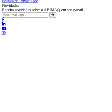
Política de Privacidade
Novidades
Receba novidades sobre a ABIMAQ em seu e-mail
Brasília - Distrito Federal
Endereço:
SHIS - QI 11 - Bloco "S"
E-mail:
relgov@abimaq.org.br
Belo Horizonte - Minas Gerais
Endereço:
Av. Getúlio Vargas, 446 Sala 701 - Bairro: Funcionários
Telefone:
(31) 3281-9518
Celular:
(31) 98364-9534
E-mail:
srmg@abimaq.org.br
Curitiba - Paraná
Endereço:
Av. Com. Franco, 1341