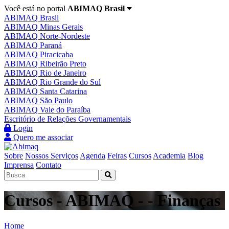
Você está no portal
ABIMAQ Brasil
ABIMAQ Brasil
ABIMAQ Minas Gerais
ABIMAQ Norte-Nordeste
ABIMAQ Paraná
ABIMAQ Piracicaba
ABIMAQ Ribeirão Preto
ABIMAQ Rio de Janeiro
ABIMAQ Rio Grande do Sul
ABIMAQ Santa Catarina
ABIMAQ São Paulo
ABIMAQ Vale do Paraíba
Escritório de Relações Governamentais
Login
Quero me associar
Sobre
Nossos Serviços
Agenda
Feiras
Cursos
Academia
Blog
Imprensa
Contato
Cursos - ABIMAQ - - Finanças
Home