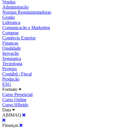
Vendas
Administração
Normas Regulamentadoras
Gestão
Liderança
Comunicação e Marketing
Compras
Comércio Exterior
Finanças
Qualidade
Inovação
Segurança
Tecnologia
Projetos
Contábil / Fiscal
Produção
ESG
Formato
Curso Presencial
Curso Online
Curso Híbrido
Data
ABIMAQ
Finanças