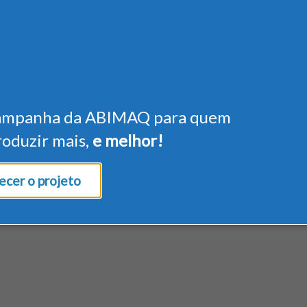
ampanha da ABIMAQ para quem
roduzir mais,
e melhor!
cer o projeto