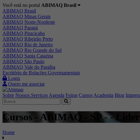
Você está no portal
ABIMAQ Brasil
ABIMAQ Brasil
ABIMAQ Minas Gerais
ABIMAQ Norte-Nordeste
ABIMAQ Paraná
ABIMAQ Piracicaba
ABIMAQ Ribeirão Preto
ABIMAQ Rio de Janeiro
ABIMAQ Rio Grande do Sul
ABIMAQ Santa Catarina
ABIMAQ São Paulo
ABIMAQ Vale do Paraíba
Escritório de Relações Governamentais
Login
Quero me associar
Sobre
Nossos Serviços
Agenda
Feiras
Cursos
Academia
Blog
Impren
Cursos - ABIMAQ - SP - - Lide
Home