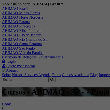
Você está no portal
ABIMAQ Brasil
ABIMAQ Brasil
ABIMAQ Minas Gerais
ABIMAQ Norte-Nordeste
ABIMAQ Paraná
ABIMAQ Piracicaba
ABIMAQ Ribeirão Preto
ABIMAQ Rio de Janeiro
ABIMAQ Rio Grande do Sul
ABIMAQ Santa Catarina
ABIMAQ São Paulo
ABIMAQ Vale do Paraíba
Escritório de Relações Governamentais
Login
Quero me associar
Sobre
Nossos Serviços
Agenda
Feiras
Cursos
Academia
Blog
Impren
Cursos - ABIMAQ - SP - - Proje
Home