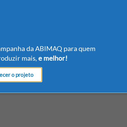
ampanha da ABIMAQ para quem
roduzir mais,
e melhor!
cer o projeto