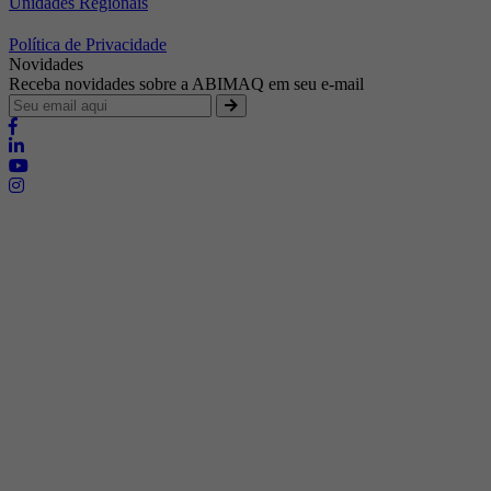
Unidades Regionais
Política de Privacidade
Novidades
Receba novidades sobre a ABIMAQ em seu e-mail
Brasília - Distrito Federal
Endereço:
SHIS - QI 11 - Bloco "S"
E-mail:
relgov@abimaq.org.br
Belo Horizonte - Minas Gerais
Endereço:
Av. Getúlio Vargas, 446 Sala 701 - Bairro: Funcionários
Telefone:
(31) 3281-9518
Celular:
(31) 98364-9534
E-mail:
srmg@abimaq.org.br
Curitiba - Paraná