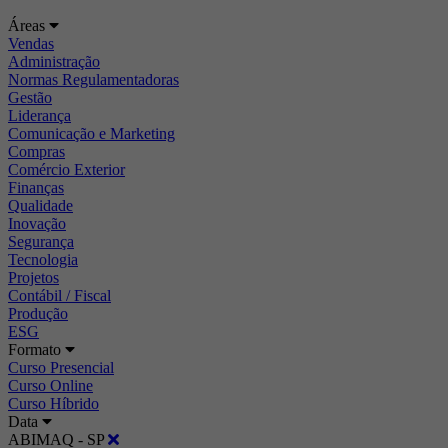
Áreas
Vendas
Administração
Normas Regulamentadoras
Gestão
Liderança
Comunicação e Marketing
Compras
Comércio Exterior
Finanças
Qualidade
Inovação
Segurança
Tecnologia
Projetos
Contábil / Fiscal
Produção
ESG
Formato
Curso Presencial
Curso Online
Curso Híbrido
Data
ABIMAQ - SP