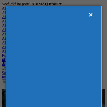
Você está no portal
ABIMAQ Brasil
ABIMAQ Brasil
ABIMAQ Minas Gerais
ABIMAQ Norte-Nordeste
ABIMAQ Paraná
ABIMAQ Piracicaba
ABIMAQ Ribeirão Preto
ABIMAQ Rio de Janeiro
ABIMAQ Rio Grande do Sul
ABIMAQ Santa Catarina
ABIMAQ São Paulo
ABIMAQ Vale do Paraíba
Escritório de Relações Governamentais
Login
Quero me associar
Sobre
Nossos Serviços
Agenda
Feiras
Cursos
Academia
Blog
Imprensa
Contato
Cursos - ABIMAQ - SP - -
Comunicação e Marketing