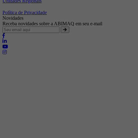
Unidades Regionais
Política de Privacidade
Novidades
Receba novidades sobre a ABIMAQ em seu e-mail
Brasília - Distrito Federal
Endereço:
SHIS - QI 11 - Bloco "S"
E-mail:
relgov@abimaq.org.br
Belo Horizonte - Minas Gerais
Endereço:
Av. Getúlio Vargas, 446 Sala 701 - Bairro: Funcionários
Telefone:
(31) 3281-9518
Celular:
(31) 98364-9534
E-mail:
srmg@abimaq.org.br
Curitiba - Paraná