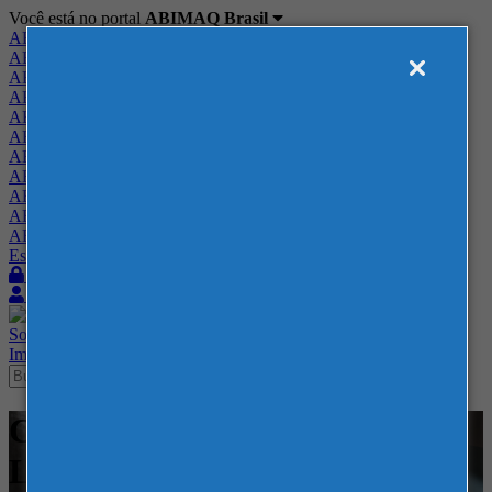
Você está no portal
ABIMAQ Brasil
ABIMAQ Brasil
ABIMAQ Minas Gerais
ABIMAQ Norte-Nordeste
ABIMAQ Paraná
ABIMAQ Piracicaba
ABIMAQ Ribeirão Preto
ABIMAQ Rio de Janeiro
ABIMAQ Rio Grande do Sul
ABIMAQ Santa Catarina
ABIMAQ São Paulo
ABIMAQ Vale do Paraíba
Escritório de Relações Governamentais
Login
Quero me associar
Sobre
Nossos Serviços
Agenda
Feiras
Cursos
Academia
Blog
Imprensa
Contato
Cursos - ABIMAQ - SP - -
Liderança