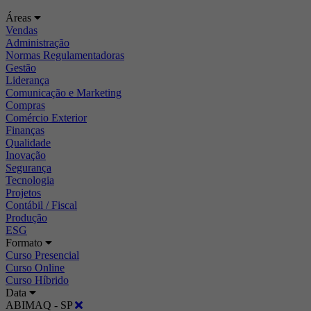
Áreas
Vendas
Administração
Normas Regulamentadoras
Gestão
Liderança
Comunicação e Marketing
Compras
Comércio Exterior
Finanças
Qualidade
Inovação
Segurança
Tecnologia
Projetos
Contábil / Fiscal
Produção
ESG
Formato
Curso Presencial
Curso Online
Curso Híbrido
Data
ABIMAQ - SP