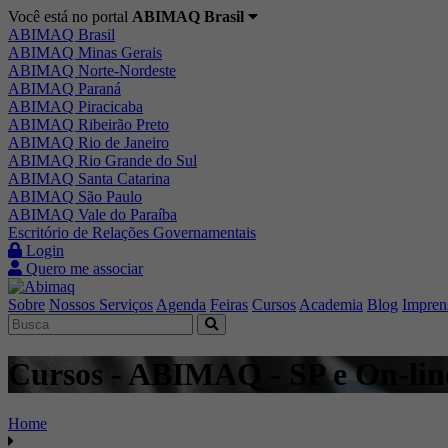
Você está no portal
ABIMAQ Brasil
ABIMAQ Brasil
ABIMAQ Minas Gerais
ABIMAQ Norte-Nordeste
ABIMAQ Paraná
ABIMAQ Piracicaba
ABIMAQ Ribeirão Preto
ABIMAQ Rio de Janeiro
ABIMAQ Rio Grande do Sul
ABIMAQ Santa Catarina
ABIMAQ São Paulo
ABIMAQ Vale do Paraíba
Escritório de Relações Governamentais
Login
Quero me associar
Sobre
Nossos Serviços
Agenda
Feiras
Cursos
Academia
Blog
Impren
Cursos - ABIMAQ - SP e On-line
Home