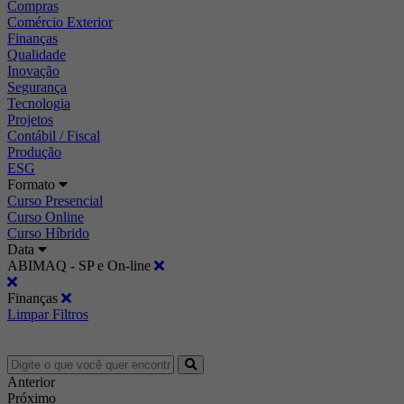
Compras
Comércio Exterior
Finanças
Qualidade
Inovação
Segurança
Tecnologia
Projetos
Contábil / Fiscal
Produção
ESG
Formato
Curso Presencial
Curso Online
Curso Híbrido
Data
ABIMAQ - SP e On-line
Finanças
Limpar Filtros
Anterior
Próximo