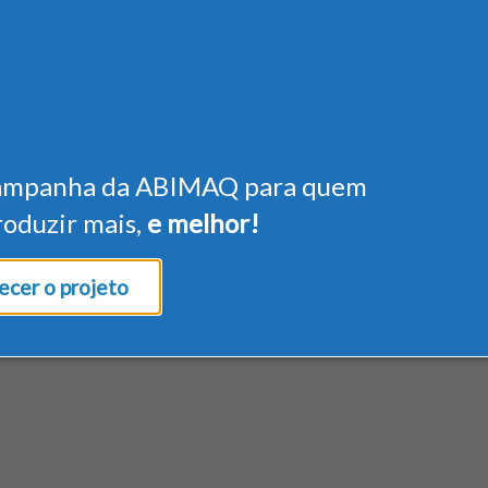
ampanha da ABIMAQ para quem
roduzir mais,
e melhor!
cer o projeto