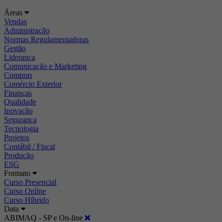
Áreas
Vendas
Administração
Normas Regulamentadoras
Gestão
Liderança
Comunicação e Marketing
Compras
Comércio Exterior
Finanças
Qualidade
Inovação
Segurança
Tecnologia
Projetos
Contábil / Fiscal
Produção
ESG
Formato
Curso Presencial
Curso Online
Curso Híbrido
Data
ABIMAQ - SP e On-line