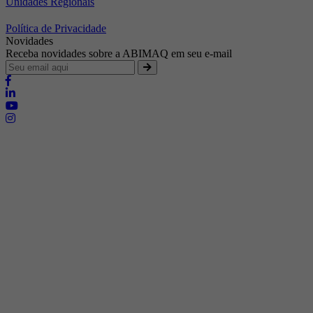
Unidades Regionais
Política de Privacidade
Novidades
Receba novidades sobre a ABIMAQ em seu e-mail
Brasília - Distrito Federal
Endereço:
SHIS - QI 11 - Bloco "S"
E-mail:
relgov@abimaq.org.br
Belo Horizonte - Minas Gerais
Endereço:
Av. Getúlio Vargas, 446 Sala 701 - Bairro: Funcionários
Telefone:
(31) 3281-9518
Celular:
(31) 98364-9534
E-mail:
srmg@abimaq.org.br
Curitiba - Paraná