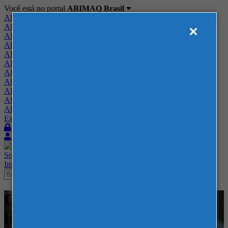
Você está no portal
ABIMAQ Brasil
ABIMAQ Brasil
ABIMAQ Minas Gerais
ABIMAQ Norte-Nordeste
ABIMAQ Paraná
ABIMAQ Piracicaba
ABIMAQ Ribeirão Preto
ABIMAQ Rio de Janeiro
ABIMAQ Rio Grande do Sul
ABIMAQ Santa Catarina
ABIMAQ São Paulo
ABIMAQ Vale do Paraíba
Escritório de Relações Governamentais
Login
Quero me associar
Sobre
Nossos Serviços
Agenda
Feiras
Cursos
Academia
Blog
Imprensa
Contato
Cursos - ABIMAQ - SP e On-
line - - Vendas