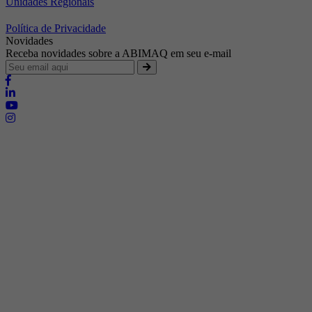
Unidades Regionais
Política de Privacidade
Novidades
Receba novidades sobre a ABIMAQ em seu e-mail
Brasília - Distrito Federal
Endereço:
SHIS - QI 11 - Bloco "S"
E-mail:
relgov@abimaq.org.br
Belo Horizonte - Minas Gerais
Endereço:
Av. Getúlio Vargas, 446 Sala 701 - Bairro: Funcionários
Telefone:
(31) 3281-9518
Celular:
(31) 98364-9534
E-mail:
srmg@abimaq.org.br
Curitiba - Paraná