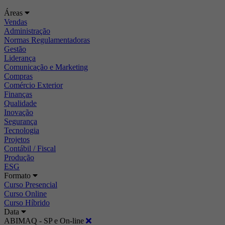
Áreas
Vendas
Administração
Normas Regulamentadoras
Gestão
Liderança
Comunicação e Marketing
Compras
Comércio Exterior
Finanças
Qualidade
Inovação
Segurança
Tecnologia
Projetos
Contábil / Fiscal
Produção
ESG
Formato
Curso Presencial
Curso Online
Curso Híbrido
Data
ABIMAQ - SP e On-line