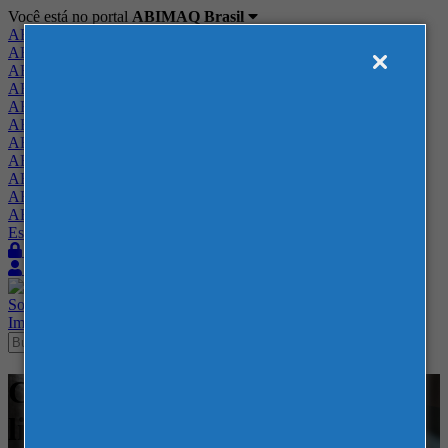
Você está no portal
ABIMAQ Brasil
ABIMAQ Brasil
ABIMAQ Minas Gerais
ABIMAQ Norte-Nordeste
ABIMAQ Paraná
ABIMAQ Piracicaba
ABIMAQ Ribeirão Preto
ABIMAQ Rio de Janeiro
ABIMAQ Rio Grande do Sul
ABIMAQ Santa Catarina
ABIMAQ São Paulo
ABIMAQ Vale do Paraíba
Escritório de Relações Governamentais
Login
Quero me associar
Sobre
Nossos Serviços
Agenda
Feiras
Cursos
Academia
Blog
Imprensa
Contato
Cursos - ABIMAQ - SP e On-
line - - Projetos