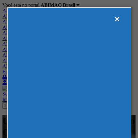
Você está no portal
ABIMAQ Brasil
ABIMAQ Brasil
ABIMAQ Minas Gerais
ABIMAQ Norte-Nordeste
ABIMAQ Paraná
ABIMAQ Piracicaba
ABIMAQ Ribeirão Preto
ABIMAQ Rio de Janeiro
ABIMAQ Rio Grande do Sul
ABIMAQ Santa Catarina
ABIMAQ São Paulo
ABIMAQ Vale do Paraíba
Escritório de Relações Governamentais
Login
Quero me associar
Sobre
Nossos Serviços
Agenda
Feiras
Cursos
Academia
Blog
Imprensa
Contato
Cursos - ABIMAQ - RJ - Curso
Online - Administração