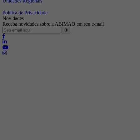
Unidades Regionais
Política de Privacidade
Novidades
Receba novidades sobre a ABIMAQ em seu e-mail
Brasília - Distrito Federal
Endereço:
SHIS - QI 11 - Bloco "S"
E-mail:
relgov@abimaq.org.br
Belo Horizonte - Minas Gerais
Endereço:
Av. Getúlio Vargas, 446 Sala 701 - Bairro: Funcionários
Telefone:
(31) 3281-9518
Celular:
(31) 98364-9534
E-mail:
srmg@abimaq.org.br
Curitiba - Paraná