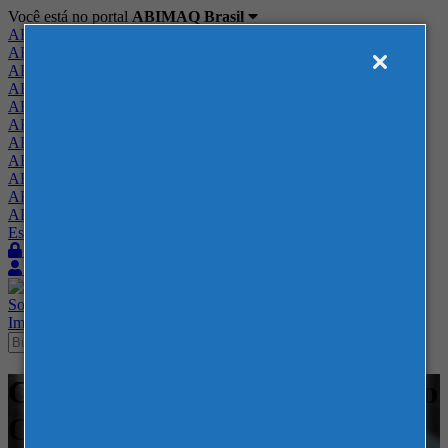
Você está no portal
ABIMAQ Brasil
ABIMAQ Brasil
ABIMAQ Minas Gerais
ABIMAQ Norte-Nordeste
ABIMAQ Paraná
ABIMAQ Piracicaba
ABIMAQ Ribeirão Preto
ABIMAQ Rio de Janeiro
ABIMAQ Rio Grande do Sul
ABIMAQ Santa Catarina
ABIMAQ São Paulo
ABIMAQ Vale do Paraíba
Escritório de Relações Governamentais
Login
Quero me associar
Sobre
Nossos Serviços
Agenda
Feiras
Cursos
Academia
Blog
Imprensa
Contato
Cursos - ABIMAQ - RJ - Curso
Online - Vendas