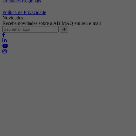
Unidades Regionais
Política de Privacidade
Novidades
Receba novidades sobre a ABIMAQ em seu e-mail
Brasília - Distrito Federal
Endereço:
SHIS - QI 11 - Bloco "S"
E-mail:
relgov@abimaq.org.br
Belo Horizonte - Minas Gerais
Endereço:
Av. Getúlio Vargas, 446 Sala 701 - Bairro: Funcionários
Telefone:
(31) 3281-9518
Celular:
(31) 98364-9534
E-mail:
srmg@abimaq.org.br
Curitiba - Paraná