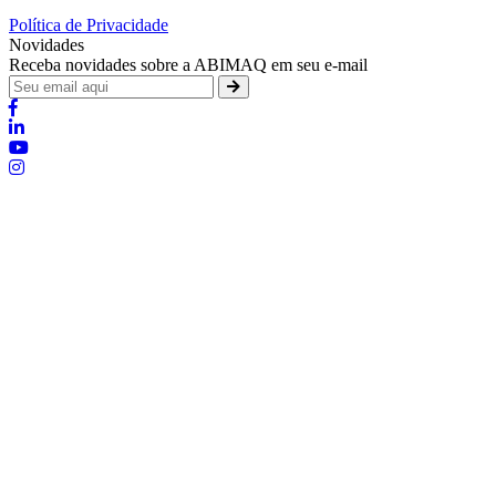
Política de Privacidade
Novidades
Receba novidades sobre a ABIMAQ em seu e-mail
Brasília - Distrito Federal
Endereço:
SHIS - QI 11 - Bloco "S"
E-mail:
relgov@abimaq.org.br
Belo Horizonte - Minas Gerais
Endereço:
Av. Getúlio Vargas, 446 Sala 701 - Bairro: Funcionários
Telefone:
(31) 3281-9518
Celular:
(31) 98364-9534
E-mail:
srmg@abimaq.org.br
Curitiba - Paraná