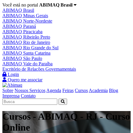
Você está no portal
ABIMAQ Brasil
ABIMAQ Brasil
ABIMAQ Minas Gerais
ABIMAQ Norte-Nordeste
ABIMAQ Paraná
ABIMAQ Piracicaba
ABIMAQ Ribeirão Preto
ABIMAQ Rio de Janeiro
ABIMAQ Rio Grande do Sul
ABIMAQ Santa Catarina
ABIMAQ São Paulo
ABIMAQ Vale do Paraíba
Escritório de Relações Governamentais
Login
Quero me associar
Sobre
Nossos Serviços
Agenda
Feiras
Cursos
Academia
Blog
Imprensa
Contato
Cursos - ABIMAQ - RJ - Curso
Online